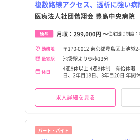
茨城県
品川区
新大塚駅
茨城県
品川区
新大塚駅
複数路線アクセス、透析に強い病
その他（福祉・介護関係
パート・アルバイト（夜
その他（福祉・介護関係
パート・アルバイト（夜
その他
その他
格など）
なし）
格など）
なし）
高給与
高給与
医療法人社団偕翔会 豊島中央病院
千葉県
渋谷区
庚申塚駅
千葉県
渋谷区
庚申塚駅
石川県
北区
東池袋四丁目駅
石川県
北区
東池袋四丁目駅
月収：
299,000円
〜
住宅援助制度：
給与
岐阜県
足立区
雑司が谷駅
岐阜県
足立区
雑司が谷駅
〒170-0012 東京都豊島区上池袋2-4
勤務地
滋賀県
立川市
滋賀県
立川市
池袋駅より徒歩13分
最寄駅
4週8休以上 4週8休制 有給休暇
奈良県
府中市
奈良県
府中市
休日
日、2年目18日、3年目20日 年間休
岡山県
小金井市
岡山県
小金井市
求人詳細を見る
香川県
国分寺市
香川県
国分寺市
佐賀県
東大和市
佐賀県
東大和市
宮崎県
稲城市
宮崎県
稲城市
パート・バイト
瑞穂町
瑞穂町