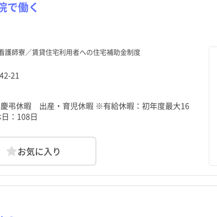
栃木県
目黒区
東池袋駅
栃木県
目黒区
東池袋駅
群馬県
大田区
西巣鴨駅
群馬県
大田区
西巣鴨駅
院で働く
資
勤
資
勤
パート・アルバイト（夜勤
パート・アルバイト（夜勤
その他
その他
のみ）
のみ）
神奈川県
中野区
巣鴨新田駅
神奈川県
中野区
巣鴨新田駅
新潟県
杉並区
大塚駅前駅
新潟県
杉並区
大塚駅前駅
福井県
荒川区
都電雑司ヶ谷駅
福井県
荒川区
都電雑司ヶ谷駅
山梨県
板橋区
鬼子母神前駅
山梨県
板橋区
鬼子母神前駅
看護師寮／賃貸住宅利用者への住宅補助金制度
静岡県
葛飾区
千川駅
静岡県
葛飾区
千川駅
愛知県
江戸川区
池袋駅
愛知県
江戸川区
池袋駅
2-21
京都府
武蔵野市
京都府
武蔵野市
大阪府
三鷹市
大阪府
三鷹市
 慶弔休暇 出産・育児休暇 ※有給休暇：初年度最大16
和歌山県
昭島市
和歌山県
昭島市
鳥取県
調布市
鳥取県
調布市
日：108日
広島県
小平市
広島県
小平市
山口県
日野市
山口県
日野市
お気に入り
愛媛県
国立市
愛媛県
国立市
高知県
福生市
高知県
福生市
長崎県
清瀬市
長崎県
清瀬市
熊本県
東久留米市
熊本県
東久留米市
鹿児島県
羽村市
鹿児島県
羽村市
沖縄県
あきる野市
沖縄県
あきる野市
日の出町
日の出町
檜原村
檜原村