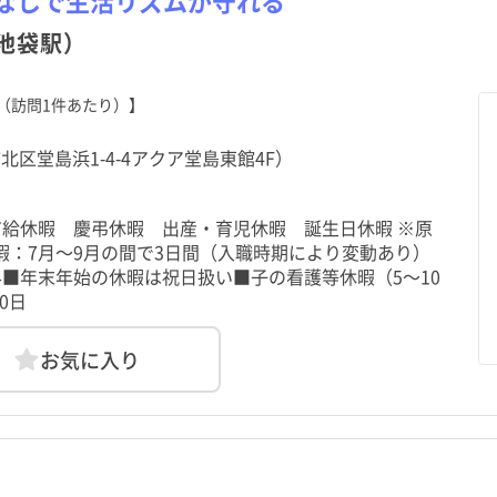
なしで生活リズムが守れる
池袋駅）
（訪問1件あたり）】
北区堂島浜1-4-4アクア堂島東館4F）
有給休暇 慶弔休暇 出産・育児休暇 誕生日休暇 ※原
暇：7月～9月の間で3日間（入職時期により変動あり）
■年末年始の休暇は祝日扱い■子の看護等休暇（5～10
0日
お気に入り