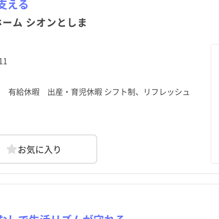
支える
ホーム シオンとしま
利島村
利島村
新島村
新島村
御蔵島村
御蔵島村
八丈町
八丈町
11
日制 有給休暇 出産・育児休暇 シフト制、リフレッシュ
お気に入り