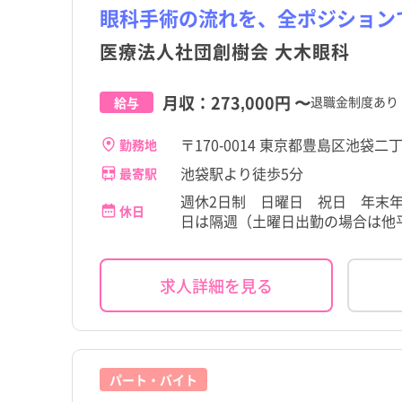
眼科手術の流れを、全ポジション
医療法人社団創樹会 大木眼科
月収：
273,000円
〜
退職金制度あり
給与
〒170-0014 東京都豊島区池袋二
勤務地
池袋駅より徒歩5分
最寄駅
週休2日制 日曜日 祝日 年末
休日
日は隔週（土曜日出勤の場合は他平
求人詳細を見る
都道府県
東京都
豊島区
都道府県
東京都
豊島区
すべて
すべて
すべて
すべて
すべて
すべて
こだわり
こだわり
すべて
すべて
東京都
千代田区
目白駅
東京都
千代田区
目白駅
職種・資格
施設形態
勤務形態
職種・資格
施設形態
勤務形態
すべて
すべて
すべて
すべて
すべて
すべて
4週8休以上
4週8休以上
宮城県
文京区
北池袋駅
宮城県
文京区
北池袋駅
看護師
病院
常勤（夜勤あり）
看護師
病院
常勤（夜勤あり）
パート・バイト
残業少なめ
残業少なめ