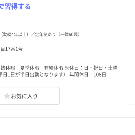
で習得する
（勤続4年以上）／定年制あり（一律60歳）
丁目17番1号
年始休暇 夏季休暇 有給休暇 ※休日：日・祝日・土曜
日1日が半日出勤となります） 年間休日：108日
お気に入り
北海道
中央区
大塚駅
北海道
中央区
大塚駅
青森県
港区
巣鴨駅
青森県
港区
巣鴨駅
土日祝休み
土日祝休み
年間休日120日以上
年間休日120日以上
秋田県
台東区
下板橋駅
秋田県
台東区
下板橋駅
山形県
墨田区
椎名町駅
山形県
墨田区
椎名町駅
助産師
クリニック
常勤（夜勤なし）
助産師
クリニック
常勤（夜勤なし）
准看護師
介護施設
常勤（夜勤のみ）
准看護師
介護施設
常勤（夜勤のみ）
託児所・保育所あり
託児所・保育所あり
電子カルテあり
電子カルテあり