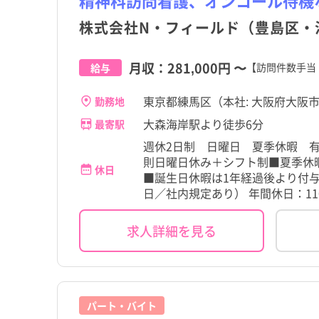
精神科訪問看護、オンコール待機
株式会社N・フィールド（豊島区・
月収：
281,000円
〜
【訪問件数手当
給与
東京都練馬区（本社: 大阪府大阪市
勤務地
大森海岸駅より徒歩6分
最寄駅
週休2日制 日曜日 夏季休暇 
則日曜日休み＋シフト制■夏季休
休日
■誕生日休暇は1年経過後より付与
日／社内規定あり） 年間休日：11
求人詳細を見る
パート・バイト