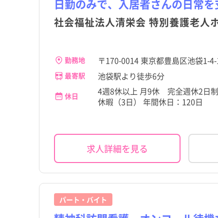
日勤のみで、入居者さんの日常を
社会福祉法人清栄会 特別養護老人
大島町
大島町
三宅村
三宅村
〒170-0014 東京都豊島区池袋1-4-
勤務地
小笠原村
小笠原村
池袋駅より徒歩6分
最寄駅
4週8休以上 月9休 完全週休2
休日
休暇（3日） 年間休日：120日
求人詳細を見る
パート・バイト