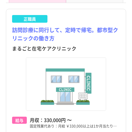
正職員
訪問診療に同行して、定時で帰宅。都市型ク
リニックの働き方
まるごと在宅ケアクリニック
月収：
330,000円
〜
東京都
東京都
すべて
すべて
給与
固定残業代あり：月給 ￥330,000以上は1か月当たり…
千代田区
千代田区