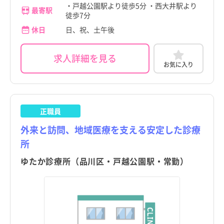
小平市
駅近
小平市
駅近
・戸越公園駅より徒歩5分 ・西大井駅より
最寄駅
兵庫県
立会川駅
兵庫県
立会川駅
徒歩7分
日野市
高給与
日野市
高給与
休日
日、祝、土午後
奈良県
大森海岸駅
奈良県
大森海岸駅
東村山市
東村山市
和歌山県
戸越駅
和歌山県
戸越駅
求人詳細を見る
お気に入り
国分寺市
国分寺市
鳥取県
大井競馬場前駅
鳥取県
大井競馬場前駅
国立市
国立市
島根県
品川シーサイド駅
島根県
品川シーサイド駅
福生市
福生市
正職員
岡山県
旗の台駅
岡山県
旗の台駅
狛江市
狛江市
外来と訪問、地域医療を支える安定した診療
広島県
西大井駅
広島県
西大井駅
所
東大和市
東大和市
山口県
大井町駅
山口県
大井町駅
ゆたか診療所（品川区・戸越公園駅・常勤）
清瀬市
清瀬市
徳島県
大崎駅
徳島県
大崎駅
東久留米市
東久留米市
香川県
天王洲アイル駅
香川県
天王洲アイル駅
多摩市
多摩市
愛媛県
愛媛県