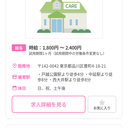
世田谷区
世田谷区
秋田県
秋田県
渋谷区
渋谷区
山形県
山形県
中野区
中野区
福島県
福島県
杉並区
杉並区
茨城県
茨城県
時給：
1,800円
〜
2,400円
豊島区
豊島区
給与
栃木県
栃木県
試用期間1ヶ月（試用期間中の労働条件変更なし）
北区
北区
品川区
品川区
群馬県
群馬県
すべて
すべて
勤務地
〒142-0042 東京都品川区豊町4-18-21
荒川区
荒川区
・戸越公園駅より徒歩4分 ・中延駅より徒
埼玉県
目黒駅
埼玉県
目黒駅
最寄駅
歩8分 ・西大井駅より徒歩8分
板橋区
板橋区
休日
日、祝、土午後
千葉県
下神明駅
千葉県
下神明駅
練馬区
練馬区
神奈川県
戸越公園駅
神奈川県
戸越公園駅
求人詳細を見る
足立区
足立区
お気に入り
新潟県
中延駅
新潟県
中延駅
葛飾区
葛飾区
富山県
荏原町駅
富山県
荏原町駅