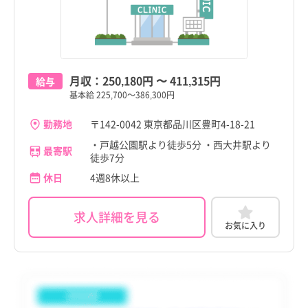
稲城市
稲城市
高知県
高知県
羽村市
羽村市
福岡県
福岡県
あきる野市
あきる野市
佐賀県
佐賀県
月収：
250,180円
〜
411,315円
給与
西東京市
西東京市
基本給 225,700～386,300円
長崎県
長崎県
瑞穂町
瑞穂町
勤務地
〒142-0042 東京都品川区豊町4-18-21
熊本県
熊本県
・戸越公園駅より徒歩5分 ・西大井駅より
日の出町
日の出町
最寄駅
徒歩7分
大分県
大分県
檜原村
檜原村
休日
4週8休以上
宮崎県
宮崎県
奥多摩町
奥多摩町
求人詳細を見る
鹿児島県
鹿児島県
お気に入り
大島町
大島町
沖縄県
沖縄県
利島村
利島村
tax_region
tax_region
新島村
新島村