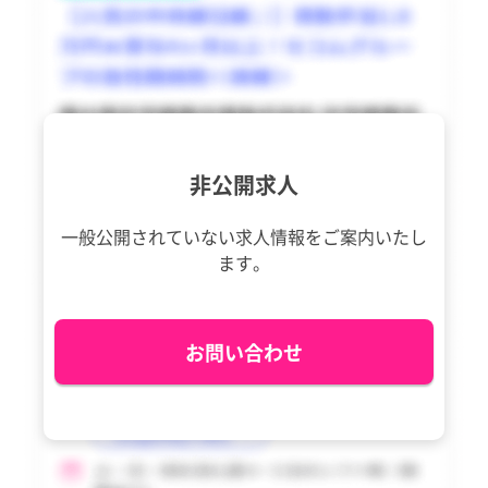
神津島村
神津島村
三宅村
三宅村
御蔵島村
御蔵島村
八丈町
八丈町
非公開求人
青ヶ島村
青ヶ島村
一般公開されていない求人情報を
ご案内いたし
小笠原村
小笠原村
ます。
お問い合わせ