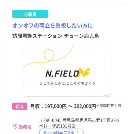
滋賀県
保健師
パート・アルバイト（夜勤あり）
滋賀県
保健師
パート・アルバイト（夜勤あり）
長島町
訪問看護
託児所・保育所あり
長島町
訪問看護
託児所・保育所あり
正職員
京都府
その他（福祉・介護関係資格など）
パート・アルバイト（夜勤なし）
京都府
その他（福祉・介護関係資格など）
パート・アルバイト（夜勤なし）
湧水町
その他
電子カルテあり
湧水町
その他
電子カルテあり
オンオフの両立を重視したい方に
大阪府
その他
パート・アルバイト（夜勤のみ）
大阪府
その他
パート・アルバイト（夜勤のみ）
大崎町
駅近
大崎町
駅近
訪問看護ステーション デューン鹿児島
兵庫県
兵庫県
東串良町
高給与
東串良町
高給与
奈良県
奈良県
錦江町
錦江町
和歌山県
和歌山県
南大隅町
南大隅町
鳥取県
鳥取県
肝付町
肝付町
島根県
島根県
中種子町
中種子町
岡山県
岡山県
月収：
197,000円
〜
302,000円
＋訪問件数手当
給与
南種子町
南種子町
広島県
広島県
〒890-0045 鹿児島県鹿児島市武1丁目28-9
屋久島町
屋久島町
ベレーザ武101号室
勤務地
山口県
山口県
GoogleMapで見る
大和村
大和村