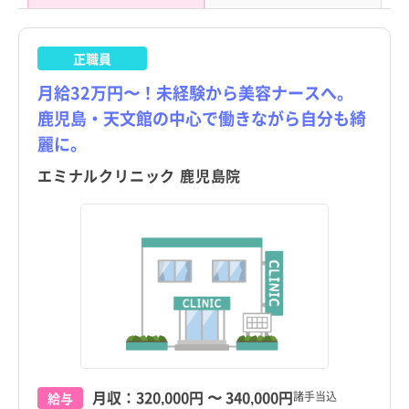
正職員
月給32万円〜！未経験から美容ナースへ。
鹿児島・天文館の中心で働きながら自分も綺
麗に。
エミナルクリニック 鹿児島院
都道府県
都道府県
すべて
すべて
東京都
東京都
北海道
北海道
月収：
320,000円
〜
340,000円
鹿児島県
鹿児島県
すべて
すべて
諸手当込
給与