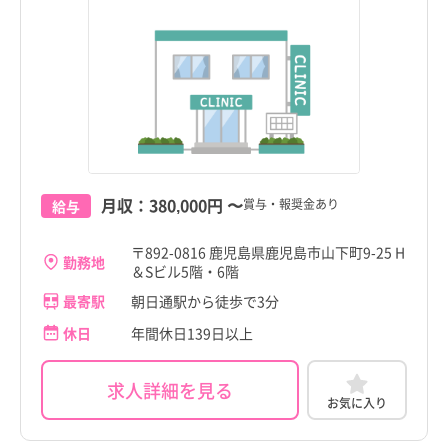
神奈川県
神奈川県
霧島市
霧島市
新潟県
新潟県
いちき串木野市
いちき串木野市
富山県
富山県
南さつま市
南さつま市
石川県
石川県
志布志市
志布志市
福井県
福井県
奄美市
奄美市
月収：
380,000円
〜
賞与・報奨金あり
給与
山梨県
山梨県
こだわり
こだわり
南九州市
南九州市
すべて
すべて
〒892-0816 鹿児島県鹿児島市山下町9-25 H
長野県
長野県
勤務地
＆Sビル5階・6階
伊佐市
4週8休以上
伊佐市
4週8休以上
職種・資格
勤務形態
職種・資格
勤務形態
岐阜県
岐阜県
すべて
すべて
すべて
すべて
最寄駅
朝日通駅から徒歩で3分
施設形態
施設形態
姶良市
土日祝休み
姶良市
土日祝休み
すべて
すべて
休日
年間休日139日以上
静岡県
看護師
常勤（夜勤あり）
静岡県
看護師
常勤（夜勤あり）
三島村
病院
年間休日120日以上
三島村
病院
年間休日120日以上
愛知県
助産師
常勤（夜勤なし）
愛知県
助産師
常勤（夜勤なし）
求人詳細を見る
十島村
クリニック
日勤のみ
十島村
クリニック
日勤のみ
お気に入り
鹿児島市
鹿児島市
三重県
准看護師
常勤（夜勤のみ）
三重県
准看護師
常勤（夜勤のみ）
すべて
すべて
さつま町
介護施設
残業少なめ
さつま町
介護施設
残業少なめ