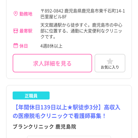
青森県
青森県
鹿児島市
鹿児島市
〒892-0842 鹿児島県鹿児島市東千石町14-1
勤務地
岩手県
岩手県
巴里屋ビル8F
鹿屋市
鹿屋市
天文館通駅から徒歩すぐ。鹿児島市の中心
宮城県
宮城県
最寄駅
部に位置する、通勤に大変便利なクリニッ
枕崎市
枕崎市
クです。
秋田県
秋田県
休日
4週8休以上
阿久根市
阿久根市
山形県
山形県
出水市
出水市
求人詳細を見る
福島県
福島県
お気に入り
指宿市
指宿市
茨城県
茨城県
西之表市
西之表市
栃木県
栃木県
正職員
垂水市
垂水市
群馬県
群馬県
【年間休日139日以上★駅徒歩3分】高収入
薩摩川内市
薩摩川内市
の医療脱毛クリニックで看護師募集！
埼玉県
埼玉県
日置市
日置市
ブランクリニック 鹿児島院
千葉県
千葉県
曽於市
曽於市