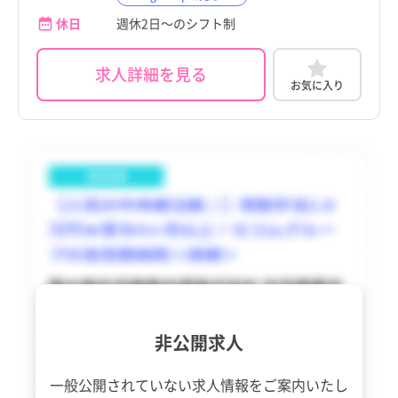
徳島県
徳島県
休日
週休2日～のシフト制
宇検村
宇検村
香川県
香川県
瀬戸内町
瀬戸内町
求人詳細を見る
お気に入り
愛媛県
愛媛県
龍郷町
龍郷町
高知県
高知県
喜界町
喜界町
福岡県
福岡県
徳之島町
徳之島町
佐賀県
佐賀県
天城町
天城町
長崎県
長崎県
伊仙町
伊仙町
熊本県
熊本県
和泊町
和泊町
大分県
大分県
知名町
知名町
非公開求人
宮崎県
宮崎県
与論町
与論町
鹿児島県
鹿児島県
一般公開されていない求人情報を
ご案内いたし