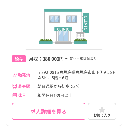
霧島市
霧島市
神奈川県
神奈川県
すべて
すべて
霧島市
霧島市
いちき串木野市
いちき串木野市
新潟県
新潟県
すべて
すべて
いちき串木野市
いちき串木野市
南さつま市
南さつま市
富山県
富山県
すべて
すべて
南さつま市
南さつま市
志布志市
志布志市
石川県
石川県
すべて
すべて
志布志市
志布志市
奄美市
奄美市
福井県
福井県
すべて
すべて
奄美市
奄美市
月収：
380,000円
〜
賞与・報奨金あり
給与
南九州市
南九州市
山梨県
山梨県
すべて
すべて
こだわり
こだわり
南九州市
南九州市
すべて
すべて
〒892-0816 鹿児島県鹿児島市山下町9-25 H
伊佐市
伊佐市
長野県
長野県
すべて
すべて
勤務地
＆Sビル5階・6階
伊佐市
4週8休以上
伊佐市
4週8休以上
姶良市
職種・資格
勤務形態
姶良市
職種・資格
勤務形態
岐阜県
岐阜県
すべて
すべて
すべて
すべて
すべて
すべて
最寄駅
朝日通駅から徒歩で3分
施設形態
施設形態
姶良市
土日祝休み
姶良市
土日祝休み
すべて
すべて
休日
年間休日139日以上
三島村
三島村
静岡県
看護師
常勤（夜勤あり）
静岡県
看護師
常勤（夜勤あり）
すべて
すべて
三島村
病院
年間休日120日以上
三島村
病院
年間休日120日以上
十島村
十島村
愛知県
助産師
常勤（夜勤なし）
愛知県
助産師
常勤（夜勤なし）
すべて
すべて
求人詳細を見る
十島村
クリニック
日勤のみ
十島村
クリニック
日勤のみ
お気に入り
さつま町
さつま町
三重県
准看護師
常勤（夜勤のみ）
三重県
准看護師
常勤（夜勤のみ）
すべて
すべて
さつま町
介護施設
残業少なめ
さつま町
介護施設
残業少なめ