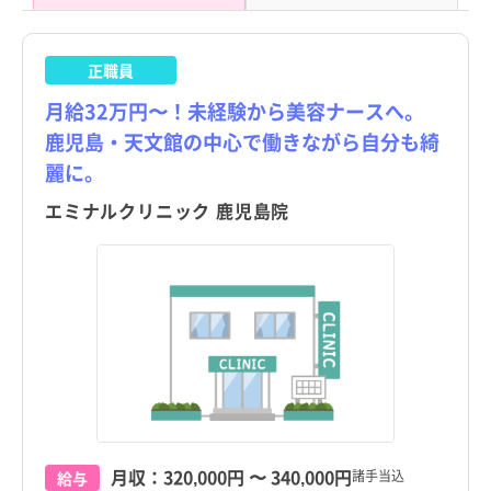
正職員
月給32万円〜！未経験から美容ナースへ。
鹿児島・天文館の中心で働きながら自分も綺
麗に。
エミナルクリニック 鹿児島院
都道府県
都道府県
すべて
すべて
東京都
東京都
北海道
北海道
月収：
320,000円
〜
340,000円
鹿児島県
鹿児島県
すべて
すべて
諸手当込
給与