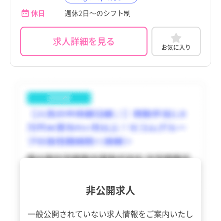
宇検村
宇検村
徳島県
徳島県
すべて
すべて
休日
週休2日～のシフト制
宇検村
宇検村
瀬戸内町
瀬戸内町
香川県
香川県
すべて
すべて
瀬戸内町
瀬戸内町
求人詳細を見る
お気に入り
龍郷町
龍郷町
愛媛県
愛媛県
すべて
すべて
龍郷町
龍郷町
喜界町
喜界町
高知県
高知県
すべて
すべて
喜界町
喜界町
徳之島町
徳之島町
福岡県
福岡県
すべて
すべて
徳之島町
徳之島町
天城町
天城町
佐賀県
佐賀県
すべて
すべて
天城町
天城町
伊仙町
伊仙町
長崎県
長崎県
すべて
すべて
伊仙町
伊仙町
和泊町
和泊町
熊本県
熊本県
すべて
すべて
和泊町
和泊町
知名町
知名町
大分県
大分県
すべて
すべて
知名町
知名町
非公開求人
与論町
与論町
宮崎県
宮崎県
すべて
すべて
与論町
与論町
鹿児島県
鹿児島県
一般公開されていない求人情報を
ご案内いたし