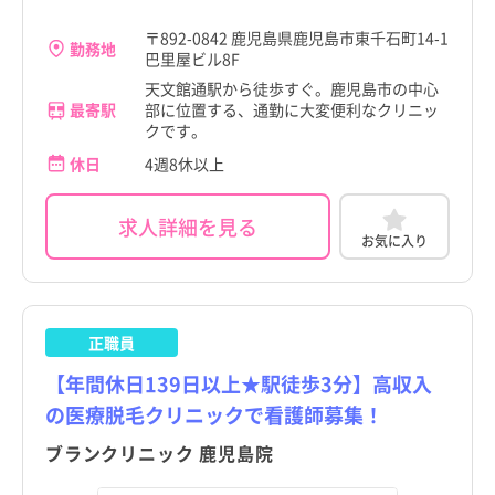
鹿児島市
鹿児島市
青森県
青森県
すべて
すべて
鹿児島市
鹿児島市
〒892-0842 鹿児島県鹿児島市東千石町14-1
勤務地
鹿屋市
鹿屋市
岩手県
岩手県
すべて
すべて
巴里屋ビル8F
鹿屋市
鹿屋市
天文館通駅から徒歩すぐ。鹿児島市の中心
枕崎市
枕崎市
宮城県
宮城県
すべて
すべて
最寄駅
部に位置する、通勤に大変便利なクリニッ
枕崎市
枕崎市
クです。
阿久根市
阿久根市
秋田県
秋田県
すべて
すべて
休日
4週8休以上
阿久根市
阿久根市
出水市
出水市
山形県
山形県
すべて
すべて
出水市
出水市
求人詳細を見る
指宿市
指宿市
福島県
福島県
すべて
すべて
お気に入り
指宿市
指宿市
西之表市
西之表市
茨城県
茨城県
すべて
すべて
西之表市
西之表市
垂水市
垂水市
栃木県
栃木県
すべて
すべて
正職員
垂水市
垂水市
薩摩川内市
薩摩川内市
群馬県
群馬県
すべて
すべて
【年間休日139日以上★駅徒歩3分】高収入
薩摩川内市
薩摩川内市
の医療脱毛クリニックで看護師募集！
日置市
日置市
埼玉県
埼玉県
すべて
すべて
日置市
日置市
ブランクリニック 鹿児島院
曽於市
曽於市
千葉県
千葉県
すべて
すべて
曽於市
曽於市