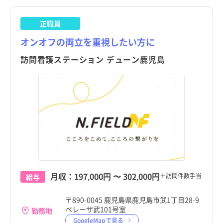
長島町
長島町
滋賀県
保健師
パート・アルバイト（夜勤あり）
滋賀県
保健師
パート・アルバイト（夜勤あり）
すべて
すべて
長島町
訪問看護
託児所・保育所あり
長島町
訪問看護
託児所・保育所あり
正職員
湧水町
湧水町
京都府
その他（福祉・介護関係資格など）
パート・アルバイト（夜勤なし）
京都府
その他（福祉・介護関係資格など）
パート・アルバイト（夜勤なし）
すべて
すべて
湧水町
その他
電子カルテあり
湧水町
その他
電子カルテあり
オンオフの両立を重視したい方に
大崎町
大崎町
大阪府
その他
パート・アルバイト（夜勤のみ）
大阪府
その他
パート・アルバイト（夜勤のみ）
すべて
すべて
大崎町
駅近
大崎町
駅近
訪問看護ステーション デューン鹿児島
東串良町
東串良町
兵庫県
兵庫県
すべて
すべて
東串良町
高給与
東串良町
高給与
錦江町
錦江町
奈良県
奈良県
すべて
すべて
錦江町
錦江町
南大隅町
南大隅町
和歌山県
和歌山県
すべて
すべて
南大隅町
南大隅町
肝付町
肝付町
鳥取県
鳥取県
すべて
すべて
肝付町
肝付町
中種子町
中種子町
島根県
島根県
すべて
すべて
中種子町
中種子町
南種子町
南種子町
岡山県
岡山県
すべて
すべて
月収：
197,000円
〜
302,000円
＋訪問件数手当
給与
南種子町
南種子町
屋久島町
屋久島町
広島県
広島県
すべて
すべて
〒890-0045 鹿児島県鹿児島市武1丁目28-9
屋久島町
屋久島町
ベレーザ武101号室
勤務地
大和村
大和村
山口県
山口県
すべて
すべて
GoogleMapで見る
大和村
大和村