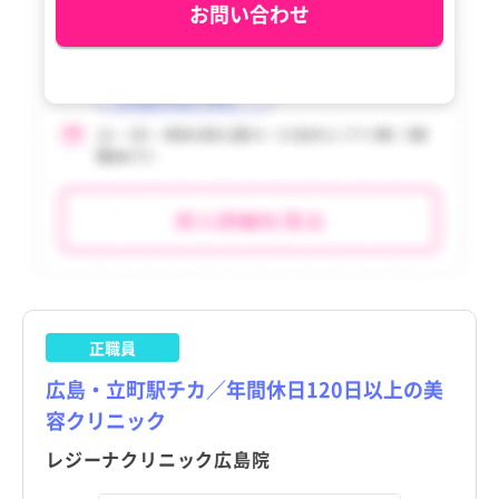
お問い合わせ
香川県
香川県
愛媛県
愛媛県
高知県
高知県
福岡県
福岡県
佐賀県
佐賀県
長崎県
長崎県
熊本県
熊本県
正職員
大分県
大分県
広島・立町駅チカ／年間休日120日以上の美
宮崎県
宮崎県
容クリニック
鹿児島県
鹿児島県
レジーナクリニック広島院
沖縄県
沖縄県