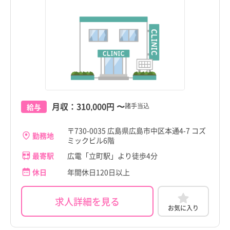
tax_region
tax_region
月収：
310,000円
〜
諸手当込
給与
〒730-0035 広島県広島市中区本通4-7 コズ
勤務地
ミックビル6階
最寄駅
広電「立町駅」より徒歩4分
休日
年間休日120日以上
求人詳細を見る
お気に入り