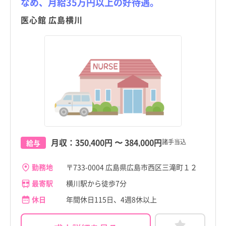
なめ、月給35万円以上の好待遇。
新潟県
呉市
新潟県
呉市
医心館 広島横川
富山県
竹原市
富山県
竹原市
石川県
三原市
石川県
三原市
福井県
尾道市
福井県
尾道市
山梨県
福山市
山梨県
福山市
こだわり
こだわり
すべて
すべて
長野県
三次市
長野県
三次市
4週8休以上
4週8休以上
職種・資格
勤務形態
職種・資格
勤務形態
岐阜県
庄原市
岐阜県
庄原市
すべて
すべて
すべて
すべて
月収：
350,400円
〜
384,000円
諸手当込
給与
施設形態
施設形態
土日祝休み
土日祝休み
すべて
すべて
静岡県
大竹市
看護師
常勤（夜勤あり）
静岡県
大竹市
看護師
常勤（夜勤あり）
病院
年間休日120日以上
病院
年間休日120日以上
勤務地
〒733-0004 広島県広島市西区三滝町１２
愛知県
東広島市
助産師
常勤（夜勤なし）
愛知県
東広島市
助産師
常勤（夜勤なし）
最寄駅
横川駅から徒歩7分
クリニック
日勤のみ
クリニック
日勤のみ
広島市
広島市
三重県
廿日市市
准看護師
常勤（夜勤のみ）
三重県
廿日市市
准看護師
常勤（夜勤のみ）
すべて
すべて
休日
年間休日115日、4週8休以上
介護施設
残業少なめ
介護施設
残業少なめ
滋賀県
安芸高田市
保健師
パート・アルバイト（夜勤あり）
滋賀県
安芸高田市
保健師
パート・アルバイト（夜勤あり）