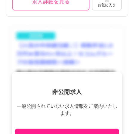
求人詳細を見る
訪問看護
託児所・保育所あり
訪問看護
託児所・保育所あり
お気に入り
京都府
江田島市
その他（福祉・介護関係資格など）
パート・アルバイト（夜勤なし）
京都府
江田島市
その他（福祉・介護関係資格など）
パート・アルバイト（夜勤なし）
その他
電子カルテあり
その他
電子カルテあり
大阪府
府中町
その他
パート・アルバイト（夜勤のみ）
大阪府
府中町
その他
パート・アルバイト（夜勤のみ）
駅近
駅近
兵庫県
海田町
兵庫県
海田町
高給与
高給与
奈良県
熊野町
奈良県
熊野町
和歌山県
坂町
和歌山県
坂町
鳥取県
安芸太田町
鳥取県
安芸太田町
島根県
北広島町
島根県
北広島町
非公開求人
岡山県
大崎上島町
岡山県
大崎上島町
一般公開されていない求人情報を
ご案内いたし
広島県
世羅町
広島県
世羅町
ます。
山口県
神石高原町
山口県
神石高原町
徳島県
徳島県