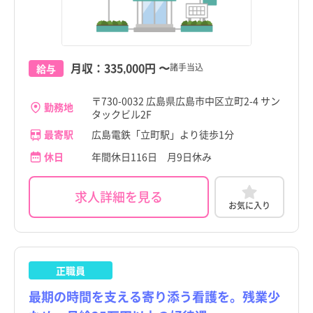
岩手県
岩手県
宮城県
宮城県
月収：
335,000円
〜
諸手当込
給与
秋田県
秋田県
山形県
山形県
〒730-0032 広島県広島市中区立町2-4 サン
勤務地
タックビル2F
福島県
福島県
最寄駅
広島電鉄「立町駅」より徒歩1分
茨城県
茨城県
休日
年間休日116日 月9日休み
栃木県
栃木県
求人詳細を見る
お気に入り
群馬県
群馬県
埼玉県
埼玉県
正職員
広島県
広島県
千葉県
千葉県
すべて
すべて
最期の時間を支える寄り添う看護を。残業少
神奈川県
広島市
神奈川県
広島市