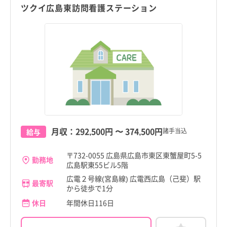
ツクイ広島東訪問看護ステーション
月収：
292,500円
〜
374,500円
諸手当込
給与
〒732-0055 広島県広島市東区東蟹屋町5-5
勤務地
広島駅東55ビル5階
広電２号線(宮島線) 広電西広島（己斐）駅
最寄駅
から徒歩で1分
休日
年間休日116日