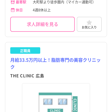
最寄駅
大町駅より徒歩圏内（マイカー通勤可）
休日
4週8休以上
求人詳細を見る
お気に入り
正職員
月給33.5万円以上！脂肪専門の美容クリニッ
ク
THE CLINIC 広島
都道府県
都道府県
すべて
すべて
東京都
東京都
北海道
北海道
青森県
青森県