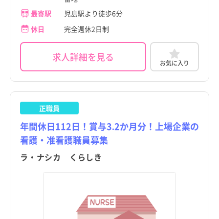
岡山市
岡山市
最寄駅
児島駅より徒歩6分
埼玉県
埼玉県
倉敷市
倉敷市
休日
完全週休2日制
千葉県
千葉県
津山市
津山市
神奈川県
神奈川県
求人詳細を見る
お気に入り
玉野市
玉野市
新潟県
新潟県
笠岡市
笠岡市
富山県
富山県
井原市
井原市
正職員
石川県
石川県
年間休日112日！賞与3.2か月分！上場企業の
総社市
総社市
福井県
福井県
看護・准看護職員募集
高梁市
高梁市
山梨県
山梨県
ラ・ナシカ くらしき
こだわり
こだわり
新見市
新見市
すべて
すべて
長野県
長野県
備前市
4週8休以上
備前市
4週8休以上
職種・資格
勤務形態
職種・資格
勤務形態
岐阜県
岐阜県
すべて
すべて
すべて
すべて
施設形態
施設形態
瀬戸内市
土日祝休み
瀬戸内市
土日祝休み
すべて
すべて
静岡県
看護師
常勤（夜勤あり）
静岡県
看護師
常勤（夜勤あり）