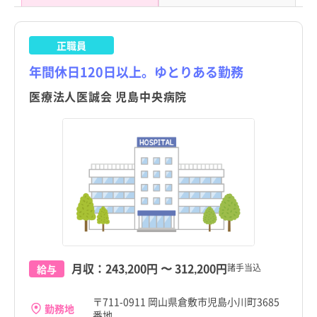
東京都
東京都
正職員
北海道
北海道
年間休日120日以上。ゆとりある勤務
青森県
青森県
医療法人医誠会 児島中央病院
岩手県
岩手県
宮城県
宮城県
秋田県
秋田県
山形県
山形県
福島県
福島県
茨城県
茨城県
月収：
243,200円
〜
312,200円
諸手当込
給与
栃木県
栃木県
岡山県
岡山県
すべて
すべて
〒711-0911 岡山県倉敷市児島小川町3685
勤務地
群馬県
群馬県
番地