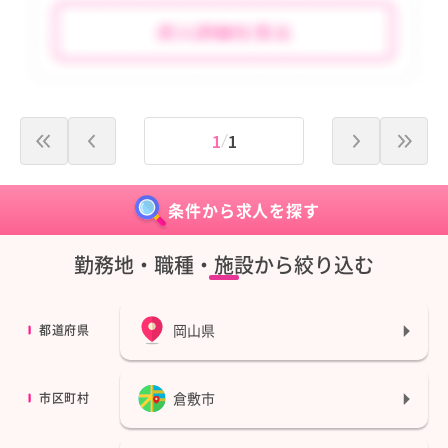
宮崎県
宮崎県
鹿児島県
鹿児島県
沖縄県
沖縄県
1
1
tax_region
tax_region
条件から求人を探す
勤務地・職種・施設から絞り込む
岡山県
都道府県
倉敷市
市区町村