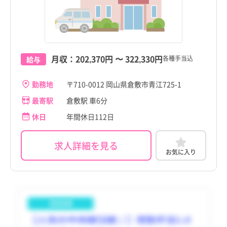
赤磐市
病院
年間休日120日以上
赤磐市
病院
年間休日120日以上
愛知県
助産師
常勤（夜勤なし）
愛知県
助産師
常勤（夜勤なし）
真庭市
クリニック
日勤のみ
真庭市
クリニック
日勤のみ
倉敷市
倉敷市
三重県
准看護師
常勤（夜勤のみ）
三重県
准看護師
常勤（夜勤のみ）
すべて
すべて
美作市
介護施設
残業少なめ
美作市
介護施設
残業少なめ
月収：
202,370円
〜
322,330円
滋賀県
保健師
パート・アルバイト（夜勤あり）
滋賀県
保健師
パート・アルバイト（夜勤あり）
各種手当込
給与
浅口市
訪問看護
託児所・保育所あり
浅口市
訪問看護
託児所・保育所あり
京都府
その他（福祉・介護関係資格など）
パート・アルバイト（夜勤なし）
京都府
その他（福祉・介護関係資格など）
パート・アルバイト（夜勤なし）
勤務地
〒710-0012 岡山県倉敷市青江725-1
和気町
その他
電子カルテあり
和気町
その他
電子カルテあり
大阪府
その他
パート・アルバイト（夜勤のみ）
大阪府
その他
パート・アルバイト（夜勤のみ）
最寄駅
倉敷駅 車6分
早島町
駅近
早島町
駅近
休日
年間休日112日
兵庫県
兵庫県
里庄町
高給与
里庄町
高給与
奈良県
奈良県
求人詳細を見る
矢掛町
矢掛町
お気に入り
和歌山県
和歌山県
新庄村
新庄村
鳥取県
鳥取県
鏡野町
鏡野町
島根県
島根県
勝央町
勝央町
岡山県
岡山県