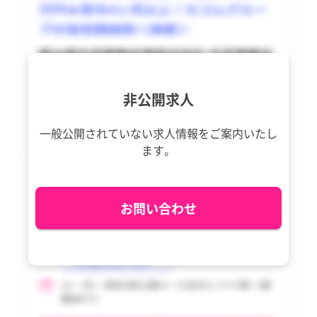
奈義町
奈義町
広島県
広島県
西粟倉村
西粟倉村
山口県
山口県
久米南町
久米南町
徳島県
徳島県
非公開求人
美咲町
美咲町
香川県
香川県
吉備中央町
吉備中央町
一般公開されていない求人情報を
ご案内いたし
愛媛県
愛媛県
ます。
高知県
高知県
福岡県
福岡県
お問い合わせ
佐賀県
佐賀県
長崎県
長崎県
熊本県
熊本県
大分県
大分県