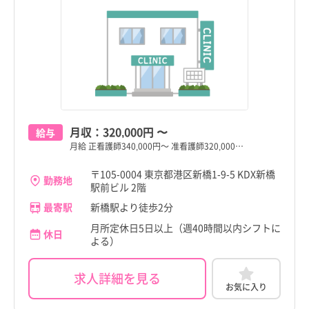
東京都
東京都
すべて
すべて
千代田区
千代田区
中央区
中央区
港区
港区
月収：
320,000円
〜
給与
新宿区
新宿区
月給 正看護師340,000円～ 准看護師320,000…
文京区
文京区
〒105-0004 東京都港区新橋1-9-5 KDX新橋
勤務地
駅前ビル 2階
台東区
台東区
最寄駅
新橋駅より徒歩2分
都道府県
都道府県
すべて
すべて
墨田区
墨田区
月所定休日5日以上（週40時間以内シフトに
休日
東京都
東京都
よる）
江東区
江東区
北海道
北海道
求人詳細を見る
品川区
品川区
お気に入り
青森県
青森県
目黒区
目黒区