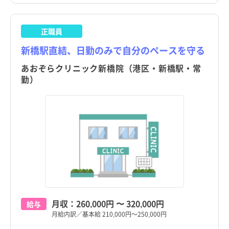
岩手県
岩手県
大田区
大田区
宮城県
宮城県
正職員
世田谷区
世田谷区
新橋駅直結、日勤のみで自分のペースを守る
秋田県
秋田県
港区
港区
渋谷区
渋谷区
すべて
すべて
あおぞらクリニック新橋院（港区・新橋駅・常
山形県
山形県
勤）
中野区
品川駅
中野区
品川駅
福島県
福島県
杉並区
新橋駅
杉並区
新橋駅
茨城県
茨城県
豊島区
虎ノ門駅
豊島区
虎ノ門駅
栃木県
栃木県
北区
溜池山王駅
北区
溜池山王駅
群馬県
群馬県
荒川区
外苑前駅
荒川区
外苑前駅
埼玉県
埼玉県
板橋区
神谷町駅
板橋区
神谷町駅
千葉県
千葉県
月収：
260,000円
〜
320,000円
給与
練馬区
六本木駅
練馬区
六本木駅
月給内訳／基本給 210,000円～250,000円
神奈川県
神奈川県