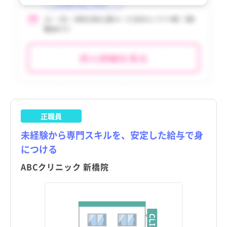
利島村
利島村
tax_region
tax_region
新島村
新島村
神津島村
神津島村
三宅村
三宅村
御蔵島村
御蔵島村
八丈町
八丈町
正職員
青ヶ島村
青ヶ島村
未経験から専門スキルを、安定した給与で身
につける
小笠原村
小笠原村
ABCクリニック 新橋院