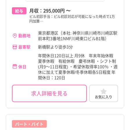
月収：
295,000円
〜
給与
ピル初診手当：ピル初診対応が可能になった時点で1万
円加算…
東京都港区（本社: 神奈川県川崎市川崎区駅
勤務地
前本町3番地1NMF川崎東口ビルB1階）
最寄駅
新橋駅より徒歩3分
年間休日120日以上 月9休 年末年始休暇
夏季休暇 有給休暇 慶弔休暇 ・シフト制
休日
(月9～11日程度) ・希望休取得率100％ ・週
休に加えて夏季休暇/冬季休暇各5日程度 年
間休日：120日
求人詳細を見る
お気に入り
パート・バイト