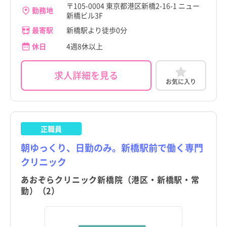
足立区
赤坂駅
足立区
赤坂駅
〒105-0004 東京都港区新橋2-16-1 ニュー
勤務地
新潟県
新潟県
新橋ビル3F
葛飾区
乃木坂駅
葛飾区
乃木坂駅
最寄駅
新橋駅より徒歩0分
富山県
富山県
江戸川区
表参道駅
江戸川区
表参道駅
休日
4週8休以上
石川県
石川県
八王子市
麻布十番駅
八王子市
麻布十番駅
福井県
福井県
求人詳細を見る
お気に入り
立川市
六本木一丁目駅
立川市
六本木一丁目駅
山梨県
山梨県
こだわり
こだわり
武蔵野市
高輪台駅
武蔵野市
高輪台駅
すべて
すべて
長野県
長野県
三鷹市
内幸町駅
4週8休以上
三鷹市
内幸町駅
4週8休以上
正職員
職種・資格
勤務形態
職種・資格
勤務形態
岐阜県
岐阜県
すべて
すべて
すべて
すべて
施設形態
施設形態
青梅市
御成門駅
土日祝休み
青梅市
御成門駅
土日祝休み
すべて
すべて
朝ゆっくり、日勤のみ。新橋駅前で働く専門
静岡県
看護師
常勤（夜勤あり）
静岡県
看護師
常勤（夜勤あり）
クリニック
府中市
芝公園駅
病院
年間休日120日以上
府中市
芝公園駅
病院
年間休日120日以上
愛知県
助産師
常勤（夜勤なし）
愛知県
助産師
常勤（夜勤なし）
あおぞらクリニック新橋院（港区・新橋駅・常
昭島市
モノレール浜松町駅
クリニック
日勤のみ
昭島市
モノレール浜松町駅
クリニック
日勤のみ
勤）（2）
三重県
准看護師
常勤（夜勤のみ）
三重県
准看護師
常勤（夜勤のみ）
調布市
赤羽橋駅
介護施設
残業少なめ
調布市
赤羽橋駅
介護施設
残業少なめ
滋賀県
保健師
パート・アルバイト（夜勤あり）
滋賀県
保健師
パート・アルバイト（夜勤あり）