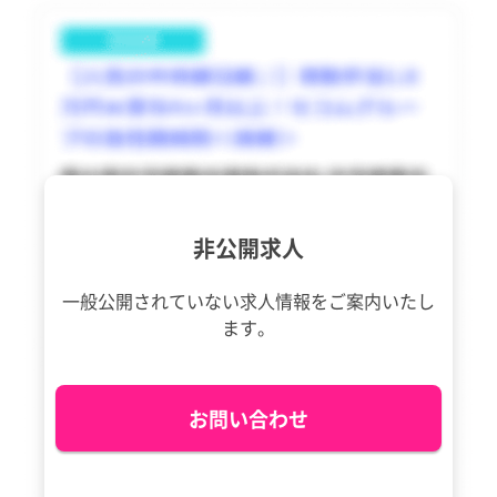
東久留米市
田町駅
東久留米市
田町駅
香川県
香川県
多摩市
白金高輪駅
多摩市
白金高輪駅
愛媛県
愛媛県
稲城市
白金台駅
稲城市
白金台駅
高知県
高知県
羽村市
浜松町駅
羽村市
浜松町駅
福岡県
福岡県
あきる野市
高輪ゲートウェイ駅
あきる野市
高輪ゲートウェイ駅
佐賀県
佐賀県
西東京市
虎ノ門ヒルズ駅
西東京市
虎ノ門ヒルズ駅
非公開求人
長崎県
長崎県
瑞穂町
瑞穂町
一般公開されていない求人情報を
ご案内いたし
熊本県
熊本県
ます。
日の出町
日の出町
大分県
大分県
檜原村
檜原村
宮崎県
宮崎県
お問い合わせ
奥多摩町
奥多摩町
鹿児島県
鹿児島県
大島町
大島町
沖縄県
沖縄県