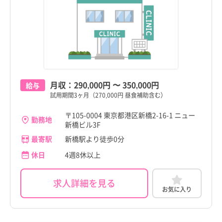
町田市
竹芝駅
訪問看護
託児所・保育所あり
町田市
竹芝駅
訪問看護
託児所・保育所あり
京都府
その他（福祉・介護関係資格など）
パート・アルバイト（夜勤なし）
京都府
その他（福祉・介護関係資格など）
パート・アルバイト（夜勤なし）
小金井市
日の出駅
その他
電子カルテあり
小金井市
日の出駅
その他
電子カルテあり
大阪府
その他
パート・アルバイト（夜勤のみ）
大阪府
その他
パート・アルバイト（夜勤のみ）
小平市
芝浦ふ頭駅
駅近
小平市
芝浦ふ頭駅
駅近
兵庫県
兵庫県
日野市
お台場海浜公園駅
高給与
日野市
お台場海浜公園駅
高給与
奈良県
奈良県
東村山市
台場駅
東村山市
台場駅
月収：
290,000円
〜
350,000円
給与
和歌山県
和歌山県
試用期間3ヶ月（270,000円 昼食補助含む）
国分寺市
三田駅
国分寺市
三田駅
鳥取県
鳥取県
〒105-0004 東京都港区新橋2-16-1 ニュー
勤務地
国立市
汐留駅
国立市
汐留駅
新橋ビル3F
島根県
島根県
最寄駅
新橋駅より徒歩0分
福生市
青山一丁目駅
福生市
青山一丁目駅
岡山県
岡山県
休日
4週8休以上
狛江市
赤坂見附駅
狛江市
赤坂見附駅
広島県
広島県
求人詳細を見る
東大和市
泉岳寺駅
東大和市
泉岳寺駅
お気に入り
山口県
山口県
清瀬市
大門駅
清瀬市
大門駅
徳島県
徳島県