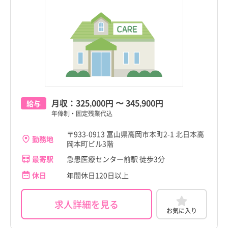
舟橋村
舟橋村
駅近
駅近
すべて
すべて
兵庫県
舟橋村
兵庫県
舟橋村
上市町
上市町
高給与
高給与
すべて
すべて
奈良県
上市町
奈良県
上市町
立山町
立山町
すべて
すべて
和歌山県
立山町
和歌山県
立山町
入善町
入善町
すべて
すべて
鳥取県
入善町
鳥取県
入善町
月収：
325,000円
〜
345,900円
給与
島根県
島根県
年俸制・固定残業代込
岡山県
岡山県
〒933-0913 富山県高岡市本町2-1 北日本高
勤務地
岡本町ビル3階
広島県
広島県
最寄駅
急患医療センター前駅 徒歩3分
山口県
山口県
休日
年間休日120日以上
徳島県
徳島県
求人詳細を見る
香川県
香川県
お気に入り