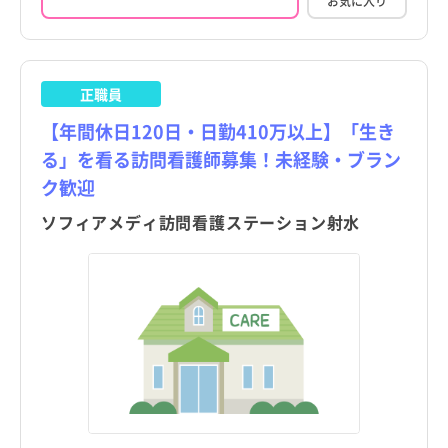
お気に入り
秋田県
秋田県
山形県
山形県
正職員
福島県
福島県
【年間休日120日・日勤410万以上】「生き
る」を看る訪問看護師募集！未経験・ブラン
茨城県
茨城県
ク歓迎
栃木県
栃木県
ソフィアメディ訪問看護ステーション射水
群馬県
群馬県
埼玉県
埼玉県
千葉県
千葉県
神奈川県
神奈川県
新潟県
新潟県
富山県
富山県