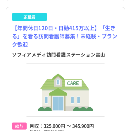
愛媛県
愛媛県
高知県
高知県
正職員
福岡県
福岡県
【年間休日120日・日勤415万以上】「生き
る」を看る訪問看護師募集！未経験・ブラン
佐賀県
佐賀県
ク歓迎
長崎県
長崎県
ソフィアメディ訪問看護ステーション富山
熊本県
熊本県
大分県
大分県
宮崎県
宮崎県
鹿児島県
鹿児島県
沖縄県
沖縄県
tax_region
tax_region
月収：
325,000円
〜
345,900円
給与