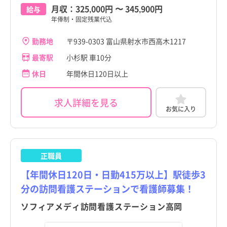
月収：
325,000円
〜
345,900円
給与
富山県
富山県
石川県
石川県
すべて
すべて
年俸制・固定残業代込
富山市
富山市
すべて
すべて
福井県
富山市
福井県
富山市
勤務地
〒939-0303 富山県射水市西高木1217
高岡市
高岡市
すべて
すべて
最寄駅
小杉駅 車10分
山梨県
高岡市
山梨県
高岡市
魚津市
こだわり
魚津市
こだわり
すべて
すべて
すべて
すべて
休日
年間休日120日以上
長野県
魚津市
長野県
魚津市
氷見市
氷見市
4週8休以上
4週8休以上
すべて
すべて
求人詳細を見る
職種・資格
勤務形態
職種・資格
勤務形態
岐阜県
氷見市
岐阜県
氷見市
すべて
すべて
すべて
すべて
お気に入り
滑川市
施設形態
滑川市
施設形態
土日祝休み
土日祝休み
すべて
すべて
すべて
すべて
静岡県
滑川市
看護師
常勤（夜勤あり）
静岡県
滑川市
看護師
常勤（夜勤あり）
黒部市
黒部市
病院
年間休日120日以上
病院
年間休日120日以上
すべて
すべて
愛知県
黒部市
助産師
常勤（夜勤なし）
愛知県
黒部市
助産師
常勤（夜勤なし）
砺波市
砺波市
クリニック
日勤のみ
クリニック
日勤のみ
すべて
すべて
正職員
三重県
砺波市
准看護師
常勤（夜勤のみ）
三重県
砺波市
准看護師
常勤（夜勤のみ）
【年間休日120日・日勤415万以上】駅徒歩3
小矢部市
小矢部市
介護施設
残業少なめ
介護施設
残業少なめ
すべて
すべて
滋賀県
小矢部市
保健師
パート・アルバイト（夜勤あり）
滋賀県
小矢部市
保健師
パート・アルバイト（夜勤あり）
分の訪問看護ステーションで看護師募集！
南砺市
南砺市
訪問看護
託児所・保育所あり
訪問看護
託児所・保育所あり
すべて
すべて
ソフィアメディ訪問看護ステーション高岡
京都府
南砺市
その他（福祉・介護関係資格など）
パート・アルバイト（夜勤なし）
京都府
南砺市
その他（福祉・介護関係資格など）
パート・アルバイト（夜勤なし）
射水市
射水市
その他
電子カルテあり
その他
電子カルテあり
すべて
すべて
大阪府
射水市
その他
パート・アルバイト（夜勤のみ）
大阪府
射水市
その他
パート・アルバイト（夜勤のみ）