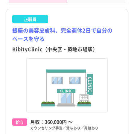
正職員
銀座の美容皮膚科、完全週休2日で自分の
東京都
東京都
すべて
すべて
ペースを守る
BibityClinic（中央区・築地市場駅）
千代田区
千代田区
中央区
中央区
港区
港区
新宿区
新宿区
文京区
文京区
台東区
台東区
都道府県
都道府県
すべて
すべて
月収：
360,000円
〜
給与
墨田区
墨田区
カウンセリング手当／賞与あり／昇給あり
東京都
東京都