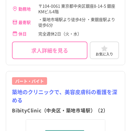
江東区
江東区
〒104-0061 東京都中央区銀座8-14-5 銀座
北海道
北海道
勤務地
KMビル4階
品川区
品川区
青森県
青森県
・築地市場駅より徒歩4分 ・東銀座駅より
最寄駅
徒歩6分
目黒区
目黒区
岩手県
岩手県
休日
完全週休2日（火・水）
大田区
大田区
宮城県
宮城県
世田谷区
世田谷区
求人詳細を見る
お気に入り
秋田県
秋田県
渋谷区
渋谷区
山形県
山形県
中野区
中野区
福島県
福島県
パート・バイト
杉並区
杉並区
築地のクリニックで、美容皮膚科の看護を深
茨城県
茨城県
豊島区
豊島区
める
栃木県
栃木県
北区
北区
BibityClinic（中央区・築地市場駅）（2）
群馬県
群馬県
荒川区
荒川区
埼玉県
埼玉県