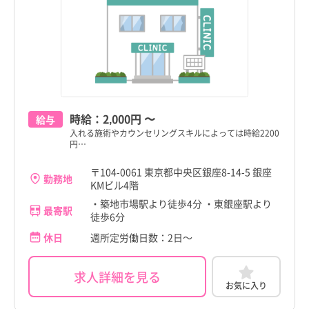
板橋区
板橋区
中央区
中央区
千葉県
千葉県
すべて
すべて
練馬区
練馬区
神奈川県
新日本橋駅
神奈川県
新日本橋駅
足立区
足立区
新潟県
馬喰町駅
新潟県
馬喰町駅
葛飾区
葛飾区
富山県
三越前駅
富山県
三越前駅
時給：
2,000円
〜
江戸川区
江戸川区
給与
石川県
京橋駅
石川県
京橋駅
入れる施術やカウンセリングスキルによっては時給2200
円…
八王子市
八王子市
福井県
小伝馬町駅
福井県
小伝馬町駅
〒104-0061 東京都中央区銀座8-14-5 銀座
立川市
立川市
勤務地
KMビル4階
山梨県
茅場町駅
山梨県
茅場町駅
こだわり
こだわり
武蔵野市
武蔵野市
すべて
すべて
・築地市場駅より徒歩4分 ・東銀座駅より
最寄駅
徒歩6分
長野県
築地駅
長野県
築地駅
三鷹市
4週8休以上
三鷹市
4週8休以上
休日
週所定労働日数：2日～
職種・資格
勤務形態
職種・資格
勤務形態
岐阜県
銀座駅
岐阜県
銀座駅
すべて
すべて
すべて
すべて
施設形態
施設形態
青梅市
土日祝休み
青梅市
土日祝休み
すべて
すべて
静岡県
銀座一丁目駅
看護師
常勤（夜勤あり）
静岡県
銀座一丁目駅
看護師
常勤（夜勤あり）
求人詳細を見る
お気に入り
府中市
病院
年間休日120日以上
府中市
病院
年間休日120日以上
愛知県
新富町駅
助産師
常勤（夜勤なし）
愛知県
新富町駅
助産師
常勤（夜勤なし）