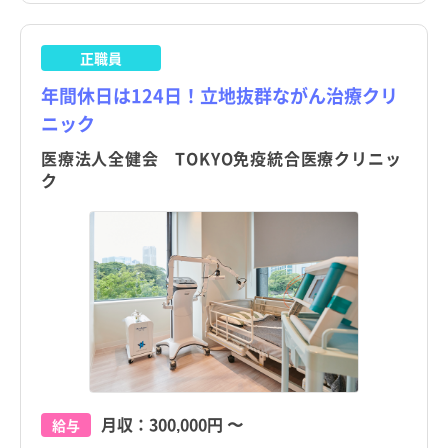
昭島市
クリニック
日勤のみ
昭島市
クリニック
日勤のみ
三重県
月島駅
准看護師
常勤（夜勤のみ）
三重県
月島駅
准看護師
常勤（夜勤のみ）
調布市
介護施設
残業少なめ
調布市
介護施設
残業少なめ
正職員
滋賀県
水天宮前駅
保健師
パート・アルバイト（夜勤あり）
滋賀県
水天宮前駅
保健師
パート・アルバイト（夜勤あり）
町田市
訪問看護
託児所・保育所あり
町田市
訪問看護
託児所・保育所あり
年間休日は124日！立地抜群ながん治療クリ
京都府
東日本橋駅
その他（福祉・介護関係資格など）
パート・アルバイト（夜勤なし）
京都府
東日本橋駅
その他（福祉・介護関係資格など）
パート・アルバイト（夜勤なし）
ニック
小金井市
その他
電子カルテあり
小金井市
その他
電子カルテあり
大阪府
宝町駅
その他
パート・アルバイト（夜勤のみ）
大阪府
宝町駅
その他
パート・アルバイト（夜勤のみ）
医療法人全健会 TOKYO免疫統合医療クリニッ
小平市
駅近
小平市
駅近
ク
兵庫県
馬喰横山駅
兵庫県
馬喰横山駅
日野市
高給与
日野市
高給与
奈良県
浜町駅
奈良県
浜町駅
東村山市
東村山市
和歌山県
勝どき駅
和歌山県
勝どき駅
国分寺市
国分寺市
鳥取県
築地市場駅
鳥取県
築地市場駅
国立市
国立市
島根県
人形町駅
島根県
人形町駅
福生市
福生市
岡山県
東銀座駅
岡山県
東銀座駅
狛江市
狛江市
月収：
300,000円
〜
給与
広島県
日本橋駅
広島県
日本橋駅