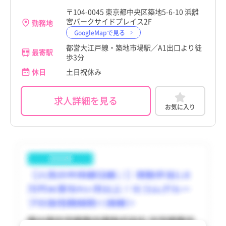
東大和市
東大和市
〒104-0045 東京都中央区築地5-6-10 浜離
山口県
八丁堀駅
山口県
八丁堀駅
宮パークサイドプレイス2F
勤務地
清瀬市
清瀬市
GoogleMapで見る
徳島県
徳島県
都営大江戸線・築地市場駅／A1出口より徒
東久留米市
東久留米市
最寄駅
歩3分
香川県
香川県
多摩市
多摩市
休日
土日祝休み
愛媛県
愛媛県
稲城市
稲城市
求人詳細を見る
高知県
高知県
お気に入り
羽村市
羽村市
福岡県
福岡県
あきる野市
あきる野市
佐賀県
佐賀県
西東京市
西東京市
長崎県
長崎県
瑞穂町
瑞穂町
熊本県
熊本県
日の出町
日の出町
大分県
大分県
檜原村
檜原村
宮崎県
宮崎県