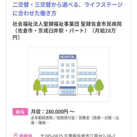
二交替・三交替から選べる、ライフステージ
に合わせた働き方
社会福祉法人聖隷福祉事業団 聖隷佐倉市民病院
（佐倉市・京成臼井駅・パート）（月給28万
円）
月収：
280,000円
〜
給与
永年勤続表彰／短期貸付金／見舞金（医療・分娩・出
産・傷病…
勤務地
〒285-0825 千葉県佐倉市江原台2-36-2