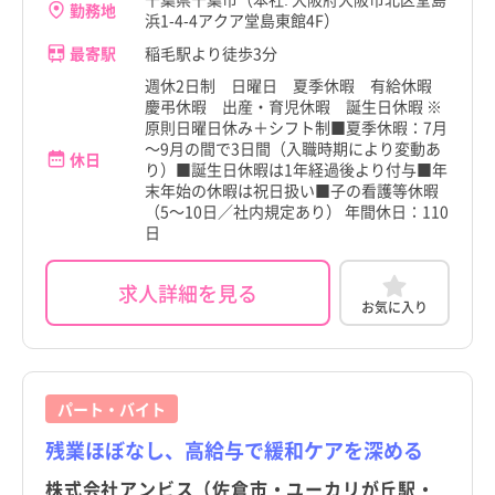
勤務地
浜1-4-4アクア堂島東館4F）
最寄駅
稲毛駅より徒歩3分
週休2日制 日曜日 夏季休暇 有給休暇
慶弔休暇 出産・育児休暇 誕生日休暇 ※
原則日曜日休み＋シフト制■夏季休暇：7月
～9月の間で3日間（入職時期により変動あ
休日
り）■誕生日休暇は1年経過後より付与■年
末年始の休暇は祝日扱い■子の看護等休暇
（5～10日／社内規定あり） 年間休日：110
日
求人詳細を見る
お気に入り
パート・バイト
残業ほぼなし、高給与で緩和ケアを深める
株式会社アンビス（佐倉市・ユーカリが丘駅・