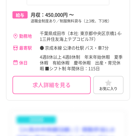
香川県
神崎町
香川県
神崎町
月収：
450,000円
〜
給与
愛媛県
多古町
愛媛県
多古町
退職金制度あり／制服無料貸与（上3枚、下3枚）
千葉県成田市（本社: 東京都中央区京橋1-6-
高知県
東庄町
高知県
東庄町
勤務地
1三井住友海上テプコビル7F）
福岡県
九十九里町
福岡県
九十九里町
最寄駅
● 京成本線 公津の杜駅 バス・車7分
4週8休以上 4週8休制 年末年始休暇 夏季
佐賀県
芝山町
佐賀県
芝山町
休日
休暇 有給休暇 慶弔休暇 出産・育児休
暇 ■シフト制 年間休日：115日
長崎県
横芝光町
長崎県
横芝光町
熊本県
一宮町
熊本県
一宮町
求人詳細を見る
お気に入り
大分県
睦沢町
大分県
睦沢町
宮崎県
長生村
宮崎県
長生村
鹿児島県
白子町
鹿児島県
白子町
沖縄県
長柄町
沖縄県
長柄町