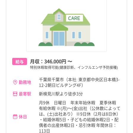
月収：
346,000円
〜
給与
特別休暇取得可能(健康診断、インフルエンザ予防接種)
千葉県千葉市（本社: 東京都中央区日本橋3-
勤務地
12-2朝日ビルヂング4F）
最寄駅
新検見川駅より徒歩3分
月9休 日曜日 年末年始休暇 夏季休暇
有給休暇 ※(月)～(金)出社（公休数によって
は、(土)出社あり） ※9日休（2月は8日休）
休日
・結婚休暇5日・子どもの結婚休暇2日・配
偶者の出産休暇2日・忌引休暇 年間休日：
113日