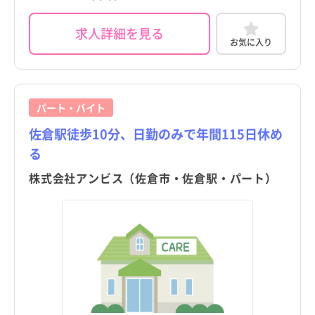
訪問看護
託児所・保育所あり
訪問看護
託児所・保育所あり
京都府
印西市
その他（福祉・介護関係資格など）
パート・アルバイト（夜勤なし）
京都府
印西市
その他（福祉・介護関係資格など）
パート・アルバイト（夜勤なし）
求人詳細を見る
その他
電子カルテあり
その他
電子カルテあり
お気に入り
大阪府
白井市
その他
パート・アルバイト（夜勤のみ）
大阪府
白井市
その他
パート・アルバイト（夜勤のみ）
駅近
駅近
兵庫県
富里市
兵庫県
富里市
高給与
高給与
奈良県
南房総市
奈良県
南房総市
パート・バイト
佐倉駅徒歩10分、日勤のみで年間115日休め
和歌山県
匝瑳市
和歌山県
匝瑳市
る
鳥取県
香取市
鳥取県
香取市
株式会社アンビス（佐倉市・佐倉駅・パート）
島根県
山武市
島根県
山武市
岡山県
いすみ市
岡山県
いすみ市
広島県
大網白里市
広島県
大網白里市
山口県
酒々井町
山口県
酒々井町
徳島県
栄町
徳島県
栄町