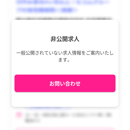
tax_region
長南町
tax_region
長南町
大多喜町
大多喜町
御宿町
御宿町
非公開求人
鋸南町
鋸南町
一般公開されていない求人情報を
ご案内いたし
ます。
お問い合わせ