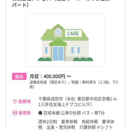
パート）
月収：
400,000円
〜
給与
退職金制度（規定あり）／制服：無料貸与（上3枚、下3
枚）
千葉県成田市（本社: 東京都中央区京橋1-6-
勤務地
1三井住友海上テプコビル7F）
最寄駅
● 京成本線 公津の杜駅 バス・車7分
週休2日制 夏季休暇 有給休暇 慶弔休
暇 出産・育児休暇 介護休暇 ※シフト