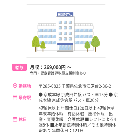
月収：
269,000円
〜
給与
専門・認定看護師取得支援制度あり
勤務地
〒285-0825 千葉県佐倉市江原台2-36-2
● 京成本線 京成臼井駅 バス・車15分 ● 京
最寄駅
成本線 京成佐倉駅 バス・車20分
4週8休以上 年間休日120日以上 4週8休制
年末年始休暇 有給休暇 慶弔休暇 出
休日
産・育児休暇 介護休暇 ■シフトによる4
週8休 ■永年勤続特別休暇／その他特別休
暇あり 年間休日：121日