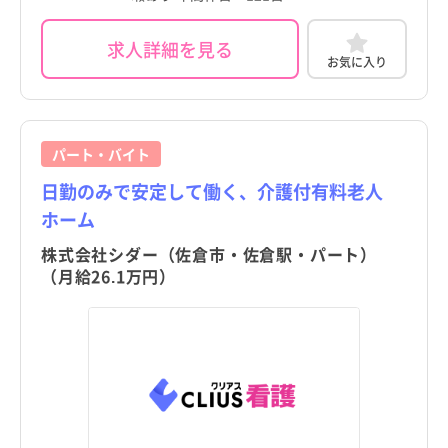
求人詳細を見る
お気に入り
パート・バイト
千葉県
千葉県
すべて
すべて
日勤のみで安定して働く、介護付有料老人
ホーム
千葉市
千葉市
株式会社シダー（佐倉市・佐倉駅・パート）
銚子市
銚子市
（月給26.1万円）
都道府県
都道府県
市川市
市川市
すべて
すべて
東京都
船橋市
東京都
船橋市
北海道
館山市
北海道
館山市
青森県
木更津市
青森県
木更津市