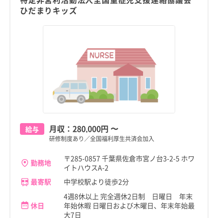
ひだまりキッズ
新潟県
流山市
新潟県
流山市
富山県
八千代市
富山県
八千代市
石川県
我孫子市
石川県
我孫子市
福井県
鴨川市
福井県
鴨川市
山梨県
鎌ケ谷市
山梨県
鎌ケ谷市
こだわり
こだわり
すべて
すべて
長野県
君津市
長野県
君津市
4週8休以上
4週8休以上
月収：
280,000円
〜
給与
職種・資格
勤務形態
職種・資格
勤務形態
岐阜県
富津市
岐阜県
富津市
すべて
すべて
すべて
すべて
研修制度あり／全国福利厚生共済会加入
施設形態
施設形態
土日祝休み
土日祝休み
すべて
すべて
静岡県
浦安市
看護師
常勤（夜勤あり）
静岡県
浦安市
看護師
常勤（夜勤あり）
〒285-0857 千葉県佐倉市宮ノ台3-2-5 ホワ
病院
年間休日120日以上
病院
年間休日120日以上
勤務地
イトハウスA-2
愛知県
四街道市
助産師
常勤（夜勤なし）
愛知県
四街道市
助産師
常勤（夜勤なし）
クリニック
日勤のみ
クリニック
日勤のみ
最寄駅
中学校駅より徒歩2分
佐倉市
佐倉市
三重県
袖ケ浦市
准看護師
常勤（夜勤のみ）
三重県
袖ケ浦市
准看護師
常勤（夜勤のみ）
すべて
すべて
4週8休以上 完全週休2日制 日曜日 年末
介護施設
残業少なめ
介護施設
残業少なめ
休日
年始休暇 日曜日および木曜日、年末年始最
滋賀県
八街市
保健師
パート・アルバイト（夜勤あり）
滋賀県
八街市
保健師
パート・アルバイト（夜勤あり）
大7日