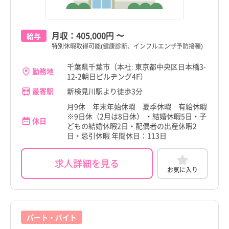
月収：
405,000円
〜
給与
特別休暇取得可能(健康診断、インフルエンザ予防接種)
千葉県千葉市（本社: 東京都中央区日本橋3-
勤務地
12-2朝日ビルヂング4F）
最寄駅
新検見川駅より徒歩3分
月9休 年末年始休暇 夏季休暇 有給休暇
※9日休（2月は8日休） ・結婚休暇5日・子
休日
どもの結婚休暇2日・配偶者の出産休暇2
日・忌引休暇 年間休日：113日
求人詳細を見る
お気に入り
パート・バイト