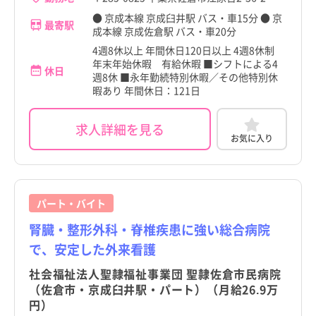
● 京成本線 京成臼井駅 バス・車15分 ● 京
最寄駅
成本線 京成佐倉駅 バス・車20分
4週8休以上 年間休日120日以上 4週8休制
年末年始休暇 有給休暇 ■シフトによる4
休日
週8休 ■永年勤続特別休暇／その他特別休
暇あり 年間休日：121日
求人詳細を見る
お気に入り
パート・バイト
腎臓・整形外科・脊椎疾患に強い総合病院
で、安定した外来看護
社会福祉法人聖隷福祉事業団 聖隷佐倉市民病院
（佐倉市・京成臼井駅・パート）（月給26.9万
円）