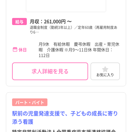
岩手県
松戸市
岩手県
松戸市
宮城県
野田市
宮城県
野田市
月収：
261,000円
〜
給与
退職金制度（勤続3年以上）／定年60歳（再雇用制度あ
秋田県
茂原市
秋田県
茂原市
り6…
山形県
成田市
山形県
成田市
月9休 有給休暇 慶弔休暇 出産・育児休
休日
暇 介護休暇 ※月9～11日休 年間休日：
福島県
佐倉市
福島県
佐倉市
112日
茨城県
東金市
茨城県
東金市
求人詳細を見る
お気に入り
栃木県
旭市
栃木県
旭市
群馬県
習志野市
群馬県
習志野市
埼玉県
柏市
埼玉県
柏市
パート・バイト
駅前の児童発達支援で、子どもの成長に寄り
千葉県
勝浦市
千葉県
勝浦市
添う看護
神奈川県
市原市
神奈川県
市原市
特定非営利活動法人全国重症児支援連絡協議会