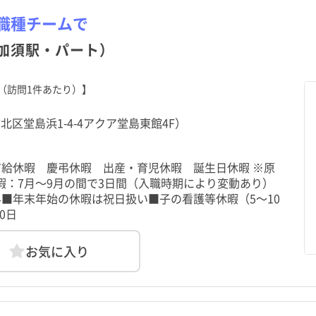
職種チームで
加須駅・パート）
（訪問1件あたり）】
北区堂島浜1-4-4アクア堂島東館4F）
有給休暇 慶弔休暇 出産・育児休暇 誕生日休暇 ※原
暇：7月～9月の間で3日間（入職時期により変動あり）
■年末年始の休暇は祝日扱い■子の看護等休暇（5～10
0日
お気に入り