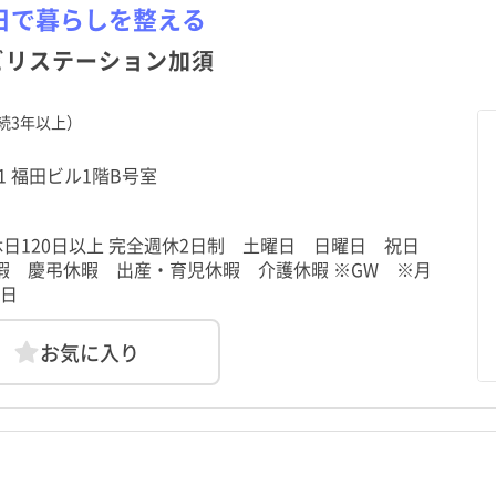
栃木県
本庄市
栃木県
本庄市
群馬県
東松山市
群馬県
東松山市
資
勤
資
勤
パート・アルバイト（夜勤
パート・アルバイト（夜勤
日で暮らしを整える
その他
その他
のみ）
のみ）
ビリステーション加須
神奈川県
羽生市
神奈川県
羽生市
新潟県
鴻巣市
新潟県
鴻巣市
福井県
草加市
福井県
草加市
山梨県
越谷市
山梨県
越谷市
続3年以上）
静岡県
入間市
静岡県
入間市
愛知県
朝霞市
愛知県
朝霞市
3-1 福田ビル1階B号室
京都府
新座市
京都府
新座市
大阪府
桶川市
大阪府
桶川市
間休日120日以上 完全週休2日制 土曜日 日曜日 祝日
和歌山県
八潮市
和歌山県
八潮市
鳥取県
富士見市
鳥取県
富士見市
暇 慶弔休暇 出産・育児休暇 介護休暇 ※GW ※月
0日
広島県
坂戸市
広島県
坂戸市
山口県
幸手市
山口県
幸手市
愛媛県
吉川市
愛媛県
吉川市
高知県
ふじみ野市
高知県
ふじみ野市
お気に入り
長崎県
三芳町
長崎県
三芳町
熊本県
毛呂山町
熊本県
毛呂山町
鹿児島県
嵐山町
鹿児島県
嵐山町
沖縄県
小川町
沖縄県
小川町
鳩山町
鳩山町
ときがわ町
ときがわ町