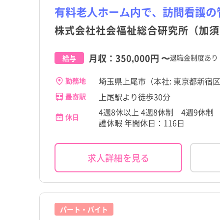
有料老人ホーム内で、訪問看護の
株式会社社会福祉総合研究所（加須
月収：
350,000円
〜
退職金制度あり
給与
埼玉県上尾市（本社: 東京都新宿区西
勤務地
上尾駅より徒歩30分
最寄駅
4週8休以上 4週8休制 4週9休
休日
護休暇 年間休日：116日
求人詳細を見る
都道府県
埼玉県
都道府県
埼玉県
すべて
すべて
すべて
すべて
こだわり
こだわり
すべて
すべて
東京都
さいたま市
東京都
さいたま市
職種・資格
施設形態
勤務形態
職種・資格
施設形態
勤務形態
すべて
すべて
すべて
すべて
すべて
すべて
4週8休以上
4週8休以上
宮城県
行田市
宮城県
行田市
加須市
看護師
病院
常勤（夜勤あり）
加須市
看護師
病院
常勤（夜勤あり）
すべて
すべて
パート・バイト
残業少なめ
残業少なめ