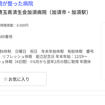
境が整った病院
長瀞町
長瀞町
小鹿野町
小鹿野町
 埼玉県済生会加須病院（加須市・加須駅）
上里町
上里町
寄居町
寄居町
時間夜勤：8,000円
松伏町
松伏町
児玉郡美里町
児玉郡美里町
680番地
 4週8休制 日曜日 祝日 年末年始休暇 有給休暇 慶弔
リフレッシュ休暇 創立記念日 年末年始：12/29～
ッシュ休暇（4日間）※6月から翌年2月の間に取得 年間休
お気に入り