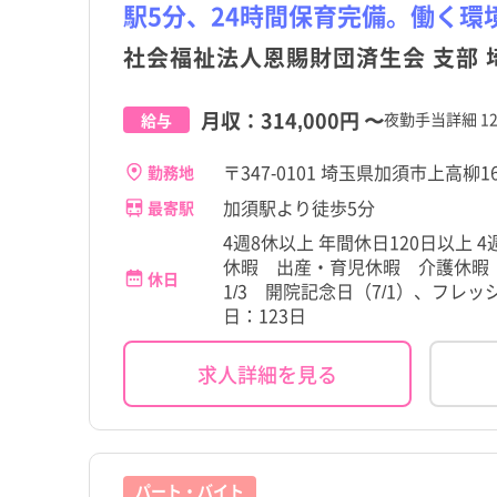
駅5分、24時間保育完備。働く環
皆野町
皆野町
社会福祉法人恩賜財団済生会 支部
神川町
神川町
月収：
314,000円
〜
夜勤手当詳細 12
給与
杉戸町
杉戸町
〒347-0101 埼玉県加須市上高柳1
勤務地
加須駅より徒歩5分
最寄駅
4週8休以上 年間休日120日以上
休暇 出産・育児休暇 介護休暇 
休日
1/3 開院記念日（7/1）、フレ
日：123日
求人詳細を見る
パート・バイト