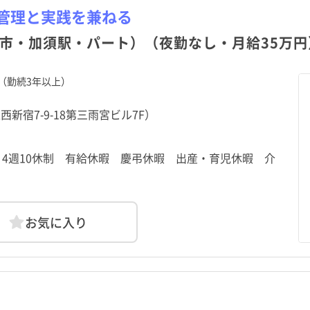
管理と実践を兼ねる
市・加須駅・パート）（夜勤なし・月給35万円
（勤続3年以上）
新宿7-9-18第三雨宮ビル7F）
制 4週10休制 有給休暇 慶弔休暇 出産・育児休暇 介
お気に入り
北海道
川越市
北海道
川越市
青森県
熊谷市
青森県
熊谷市
土日祝休み
土日祝休み
年間休日120日以上
年間休日120日以上
秋田県
秩父市
秋田県
秩父市
山形県
所沢市
山形県
所沢市
助産師
クリニック
常勤（夜勤なし）
助産師
クリニック
常勤（夜勤なし）
准看護師
介護施設
常勤（夜勤のみ）
准看護師
介護施設
常勤（夜勤のみ）
託児所・保育所あり
託児所・保育所あり
電子カルテあり
電子カルテあり