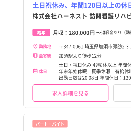
茨城県
加須市
茨城県
加須市
その他（福祉・介護関係
パート・アルバイト（夜
その他（福祉・介護関係
パート・アルバイト（夜
土日祝休み、年間120日以上の休
その他
その他
格など）
なし）
格など）
なし）
高給与
高給与
株式会社ハーネスト 訪問看護リハ
千葉県
狭山市
千葉県
狭山市
石川県
上尾市
石川県
上尾市
月収：
280,000円
〜
退職金あり（勤
給与
岐阜県
戸田市
岐阜県
戸田市
〒347-0061 埼玉県加須市諏訪2-
勤務地
滋賀県
和光市
滋賀県
和光市
加須駅より徒歩12分
最寄駅
土日・祝日休み 4週8休以上 年
奈良県
北本市
奈良県
北本市
年末年始休暇 夏季休暇 有給休
休日
出勤日数は20.08日 年間休日：12
岡山県
蓮田市
岡山県
蓮田市
求人詳細を見る
香川県
日高市
香川県
日高市
佐賀県
伊奈町
佐賀県
伊奈町
宮崎県
滑川町
宮崎県
滑川町
パート・バイト
吉見町
吉見町