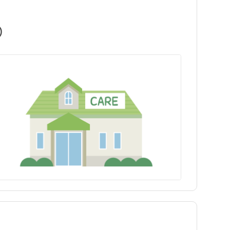
）
岩手県
川口市
岩手県
川口市
日勤のみ
日勤のみ
福島県
飯能市
福島県
飯能市
パート・アルバイト（夜勤
パート・アルバイト（夜勤
保健師
訪問看護
保健師
訪問看護
あり）
あり）
駅近
駅近