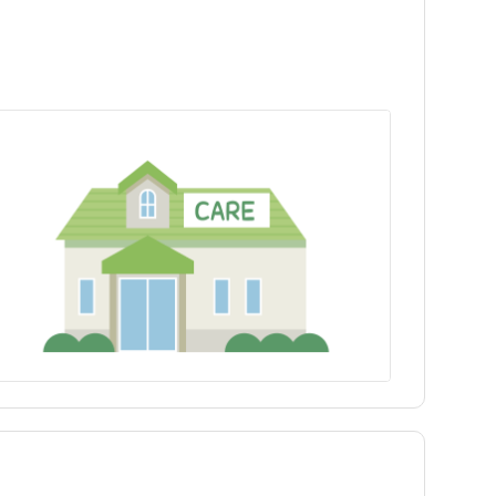
埼玉県
春日部市
埼玉県
春日部市
富山県
深谷市
富山県
深谷市
長野県
蕨市
長野県
蕨市
三重県
志木市
三重県
志木市
兵庫県
久喜市
兵庫県
久喜市
島根県
三郷市
島根県
三郷市
徳島県
鶴ヶ島市
徳島県
鶴ヶ島市
福岡県
白岡市
福岡県
白岡市
大分県
越生町
大分県
越生町
tax_region
川島町
tax_region
川島町
横瀬町
横瀬町