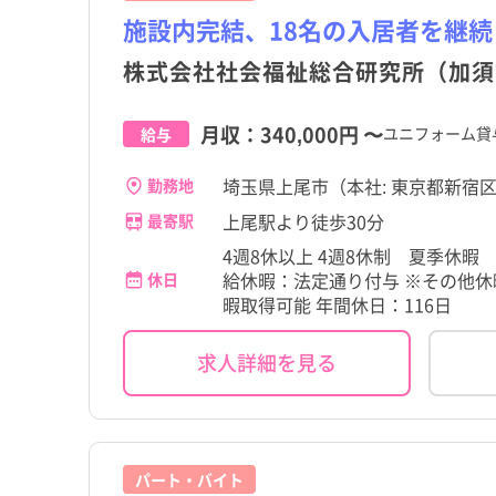
施設内完結、18名の入居者を継
株式会社社会福祉総合研究所（加須
月収：
340,000円
〜
ユニフォーム貸与
給与
埼玉県上尾市（本社: 東京都新宿区西
勤務地
上尾駅より徒歩30分
最寄駅
4週8休以上 4週8休制 夏季休
給休暇：法定通り付与 ※その他休
休日
暇取得可能 年間休日：116日
求人詳細を見る
パート・バイト