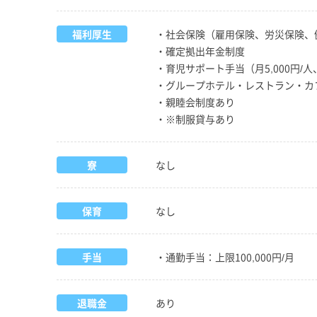
福利厚生
・社会保険（雇用保険、労災保険、
・確定拠出年金制度
・育児サポート手当（月5,000円/
・グループホテル・レストラン・カ
・親睦会制度あり
・※制服貸与あり
寮
なし
保育
なし
手当
・通勤手当：上限100,000円/月
退職金
あり