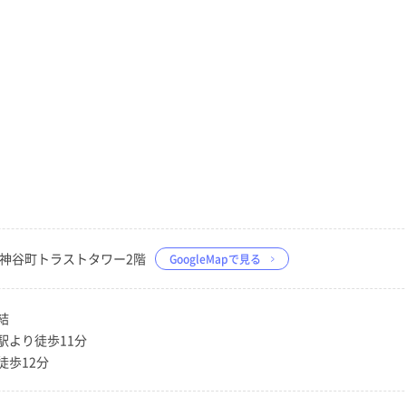
-1 神谷町トラストタワー2階
GoogleMapで見る
結
駅より徒歩11分
徒歩12分