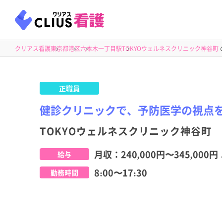
クリアス看護
東京都
港区
六本木一丁目駅
TOKYOウェルネスクリニック神谷町
正職員
健診クリニックで、予防医学の視点
TOKYOウェルネスクリニック神谷町
月収：
240,000円
〜
345,000円
給与
8:00〜17:30
勤務時間