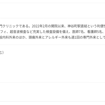
門クリニックである。2022年2月の開院以来、神谷町駅直結という利
ラフィ、超音波検査など充実した検査設備を備え、医師7名、看護師5名
般内科外来のほか、頭痛外来とアレルギー外来も週1回の専門外来とし
む）