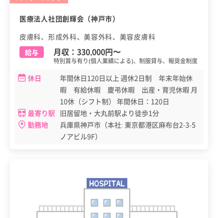
医療法人社団創輝会（神戸市）
皮膚科、形成外科、美容外科、美容皮膚科
月収：
330,000円
〜
給与
特別賞与有り(個人業績による)、制服貸与、報奨金制度
休日
年間休日120日以上 週休2日制 年末年始休
暇 有給休暇 慶弔休暇 出産・育児休暇 月
10休（シフト制） 年間休日：120日
最寄り駅
旧居留地・大丸前駅より徒歩1分
勤務地
兵庫県神戸市（本社: 東京都港区麻布台2-3-5
ノアビル9F）