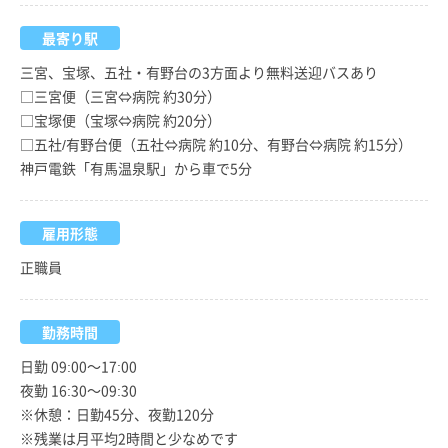
最寄り駅
三宮、宝塚、五社・有野台の3方面より無料送迎バスあり
□三宮便（三宮⇔病院 約30分）
□宝塚便（宝塚⇔病院 約20分）
□五社/有野台便（五社⇔病院 約10分、有野台⇔病院 約15分）
神戸電鉄「有馬温泉駅」から車で5分
雇用形態
正職員
勤務時間
日勤 09:00～17:00
夜勤 16:30～09:30
※休憩：日勤45分、夜勤120分
※残業は月平均2時間と少なめです