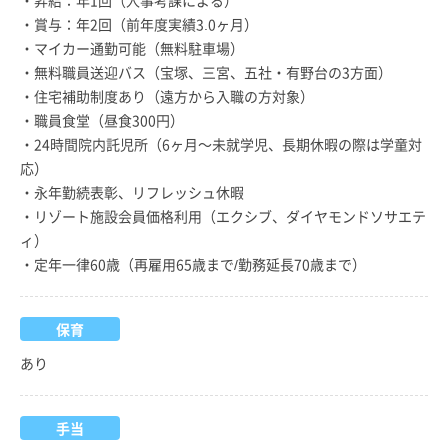
・賞与：年2回（前年度実績3.0ヶ月）
・マイカー通勤可能（無料駐車場）
・無料職員送迎バス（宝塚、三宮、五社・有野台の3方面）
・住宅補助制度あり（遠方から入職の方対象）
・職員食堂（昼食300円）
・24時間院内託児所（6ヶ月～未就学児、長期休暇の際は学童対
応）
・永年勤続表彰、リフレッシュ休暇
・リゾート施設会員価格利用（エクシブ、ダイヤモンドソサエテ
ィ）
・定年一律60歳（再雇用65歳まで/勤務延長70歳まで）
保育
あり
手当