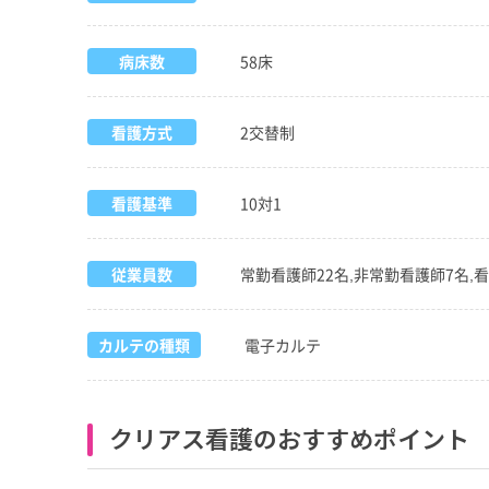
病床数
58床
看護方式
2交替制
看護基準
10対1
従業員数
常勤看護師22名,非常勤看護師7名,看護
カルテの種類
電子カルテ
クリアス看護のおすすめポイント