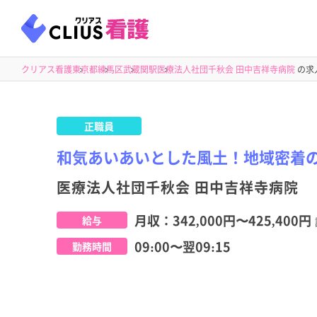
クリアス看護
東京都
練馬区
武蔵関駅
医療法人社団千秋会 田中吉祥寺病院
の求
正職員
和気あいあいとした風土！地域密着
医療法人社団千秋会 田中吉祥寺病院
月収：
342,000円
〜
425,400円
給与
09:00〜翌09:15
勤務時間