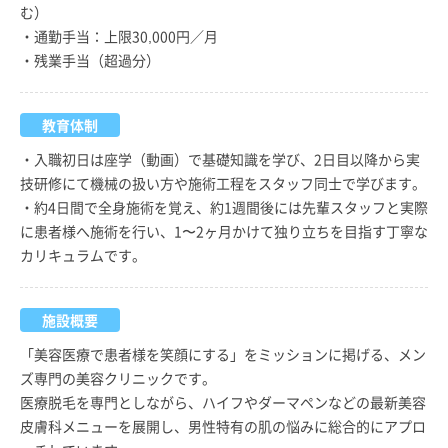
む）
・通勤手当：上限30,000円／月
・残業手当（超過分）
教育体制
・入職初日は座学（動画）で基礎知識を学び、2日目以降から実
技研修にて機械の扱い方や施術工程をスタッフ同士で学びます。
・約4日間で全身施術を覚え、約1週間後には先輩スタッフと実際
に患者様へ施術を行い、1〜2ヶ月かけて独り立ちを目指す丁寧な
カリキュラムです。
施設概要
「美容医療で患者様を笑顔にする」をミッションに掲げる、メン
ズ専門の美容クリニックです。
医療脱毛を専門としながら、ハイフやダーマペンなどの最新美容
皮膚科メニューを展開し、男性特有の肌の悩みに総合的にアプロ