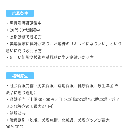
応募条件
・男性看護師活躍中
・20代/30代活躍中
・長期勤務できる方
・美容医療に興味があり、お客様の「キレイになりたい」という
想いに寄り添える方
・新しい知識や技術を積極的に学ぶ意欲がある方
福利厚生
・社会保険完備（労災保険、雇用保険、健康保険、厚生年金 ※
法令に則り適用）
・通勤手当（上限30,000円／月 ※車通勤の場合は駐車場・ガソ
リン代等含めて最大3万円）
・制服貸与
・職員割引（脱毛、美容施術、化粧品、美容グッズが最大
90％OFF）