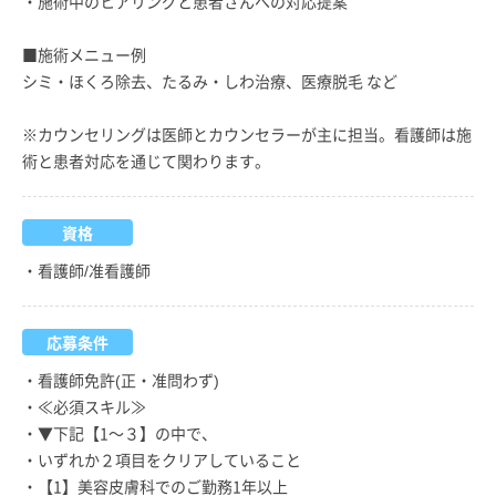
・施術中のヒアリングと患者さんへの対応提案
■施術メニュー例
シミ・ほくろ除去、たるみ・しわ治療、医療脱毛 など
※カウンセリングは医師とカウンセラーが主に担当。看護師は施
術と患者対応を通じて関わります。
資格
・看護師/准看護師
応募条件
・看護師免許(正・准問わず)
・≪必須スキル≫
・▼下記【1～３】の中で、
・いずれか２項目をクリアしていること
・【1】美容皮膚科でのご勤務1年以上