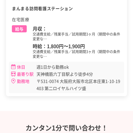
まんまる訪問看護ステーション
在宅医療
月収：
給与
交通費支給／残業手当／試用期間3ヶ月（期間中の条件
変更な…
時給：
1,800円
〜
1,900円
交通費支給／残業手当／試用期間3ヶ月（期間中の条件
変更な…
休日
週1日から勤務ok
最寄り駅
天神橋筋六丁目駅より徒歩4分
勤務地
〒531-0074 大阪府大阪市北区本庄東1-10-19
403 第二ロイヤルハイツ盛
カンタン1分で問い合わせ！