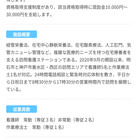
資格取得支援制度があり、該当資格取得時に奨励金10,000円～
30,000円を支給します。
施設概要
経管栄養法、在宅中心静脈栄養法、在宅酸素療法、人工肛門、気
管カニューレ管理など、複雑な医療的ニーズを持つ在宅療養者を
支える訪問看護ステーションである。2020年9月の開設以来、明
石市と神戸市垂水区・西区の訪問エリアで看護師5名と作業療法
士1名が対応。24時間電話相談と緊急時対応体制を敷き、平日か
ら日祝日まで8時30分から17時30分の営業時間内で訪問を展開し
ている。
従業員数
看護師 常勤（専従３名）非常勤（専従２名）
作業療法士 常勤（専従１名）