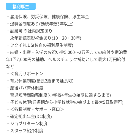
福利厚生
・雇用保険、労災保険、健康保険、厚生年金
・退職金制度あり(勤続年数3年以上)
・副業可 ※社内規定あり
・永年勤続表彰祝金あり(10・20・30年)
・ツクイPLUS(独自の福利厚生制度)
・結婚・出産・入学のお祝い金5,000～2万円までの給付や宿泊費
年1回7,000円の補助、ヘルスチェック補助として最大1万円給付
など
・＜育児サポート＞
・育児休業制度(最長2歳まで延長可)
・産後パパ育休制度
・育児短時間勤務制度(小学校4年生の始期に達するまで)
・子ども休暇(妊娠期から小学校就学の始期まで最大5日取得可)
・＜各種制度・サポート窓口＞
・確定拠出年金(DC制度)
・ジョブリターン制度
・スタッフ紹介制度