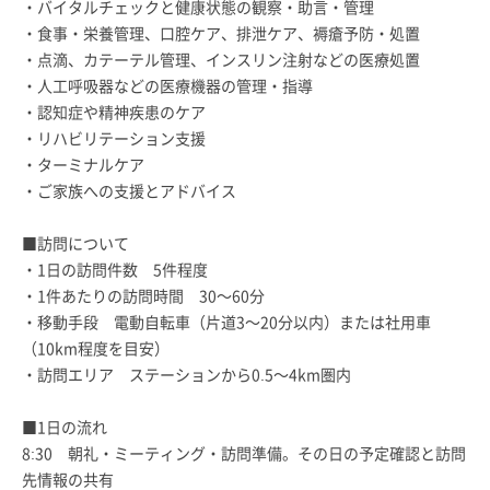
・バイタルチェックと健康状態の観察・助言・管理
・食事・栄養管理、口腔ケア、排泄ケア、褥瘡予防・処置
・点滴、カテーテル管理、インスリン注射などの医療処置
・人工呼吸器などの医療機器の管理・指導
・認知症や精神疾患のケア
・リハビリテーション支援
・ターミナルケア
・ご家族への支援とアドバイス
■訪問について
・1日の訪問件数 5件程度
・1件あたりの訪問時間 30～60分
・移動手段 電動自転車（片道3～20分以内）または社用車
（10km程度を目安）
・訪問エリア ステーションから0.5～4km圏内
■1日の流れ
8:30 朝礼・ミーティング・訪問準備。その日の予定確認と訪問
先情報の共有