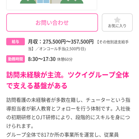
お問い合わせ
お気に入り
月収：
275,500円
〜
357,500円
給与
【その他別途支給手
当】／オンコール手当(2,500円/日)
8:30〜17:30
勤務時間
休憩60分
訪問未経験が主流。ツクイグループ全体
で支える基盤がある
訪問看護の未経験者が多数在籍し、チューターという指
導担当者が新人教育とフォローを行う体制です。入社後
の初期研修とOJT研修により、段階的にスキルを身につ
けられます。
グループ全体で817か所の事業所を運営し、従業員