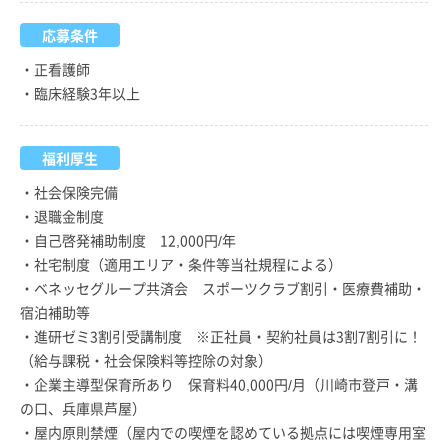
応募条件
・正看護師
・臨床経験3年以上
福利厚生
・社会保険完備
・退職金制度
・自己啓発補助制度 12,000円/年
・社宅制度（適用エリア・条件等当社規程による）
・ベネッセグループ共済会 スポーツクラブ割引・医療費補助・
宿泊補助等
・進研ゼミ3割引受講制度 ※正社員・契約社員は3割7割引に！
（給与課税・社会保険料等控除の対象）
・企業主導型保育所あり 保育料40,000円/月（川崎市登戸・溝
の口、兵庫県芦屋）
・屋内原則禁煙（屋内での喫煙を認めている拠点には喫煙専用室