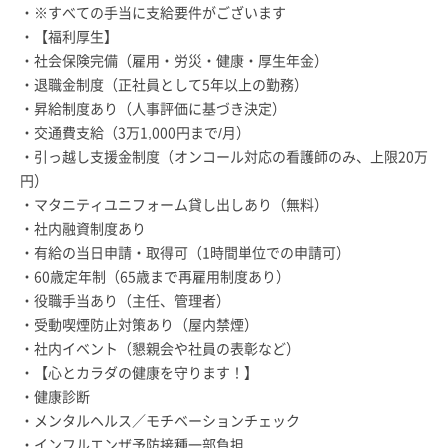
・※すべての手当に支給要件がございます
・【福利厚生】
・社会保険完備（雇用・労災・健康・厚生年金）
・退職金制度（正社員として5年以上の勤務）
・昇給制度あり（人事評価に基づき決定）
・交通費支給（3万1,000円まで/月）
・引っ越し支援金制度（オンコール対応の看護師のみ、上限20万
円）
・マタニティユニフォーム貸し出しあり（無料）
・社内融資制度あり
・有給の当日申請・取得可（1時間単位での申請可）
・60歳定年制（65歳まで再雇用制度あり）
・役職手当あり（主任、管理者）
・受動喫煙防止対策あり（屋内禁煙）
・社内イベント（懇親会や社員の表彰など）
・【心とカラダの健康を守ります！】
・健康診断
・メンタルヘルス／モチベーションチェック
・インフルエンザ予防接種一部負担