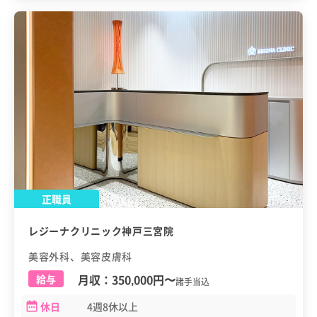
正職員
レジーナクリニック神戸三宮院
美容外科、美容皮膚科
月収：
350,000円
〜
給与
諸手当込
休日
4週8休以上