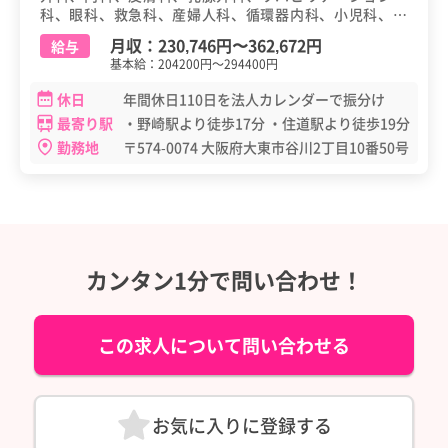
科、眼科、救急科、産婦人科、循環器内科、小児科、消
化器内科、心臓血管外科、神経内科、腎臓内科、整形外
月収：
230,746円
〜
362,672円
給与
科、泌尿器科、麻酔科、呼吸器外科、その他、歯科・口
基本給：204200円～294400円
腔外科、健診（健康診断・人間ドック）
休日
年間休日110日を法人カレンダーで振分け
最寄り駅
・野崎駅より徒歩17分 ・住道駅より徒歩19分
勤務地
〒574-0074 大阪府大東市谷川2丁目10番50号
カンタン1分で問い合わせ！
この求人について問い合わせる
お気に入りに登録する