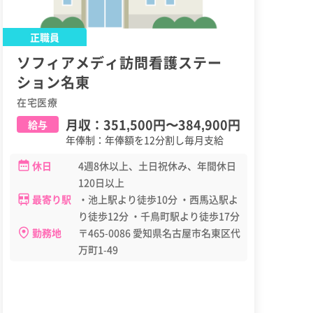
正職員
ソフィアメディ訪問看護ステー
ション名東
在宅医療
月収：
351,500円
〜
384,900円
給与
年俸制：年俸額を12分割し毎月支給
休日
4週8休以上、土日祝休み、年間休日
120日以上
最寄り駅
・池上駅より徒歩10分 ・西馬込駅よ
り徒歩12分 ・千鳥町駅より徒歩17分
勤務地
〒465-0086 愛知県名古屋市名東区代
万町1-49