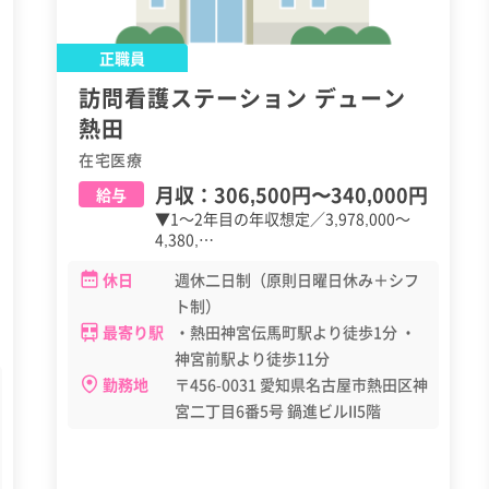
正職員
訪問看護ステーション デューン
熱田
在宅医療
月収：
306,500円
〜
340,000円
給与
▼1～2年目の年収想定／3,978,000～
4,380,…
休日
週休二日制（原則日曜日休み＋シフ
ト制）
最寄り駅
・熱田神宮伝馬町駅より徒歩1分 ・
神宮前駅より徒歩11分
勤務地
〒456-0031 愛知県名古屋市熱田区神
宮二丁目6番5号 鍋進ビルII5階