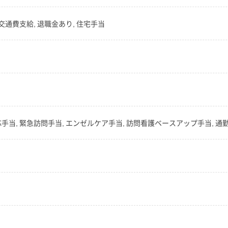
交通費支給, 退職金あり, 住宅手当
手当, 緊急訪問手当, エンゼルケア手当, 訪問看護ベースアップ手当, 通勤