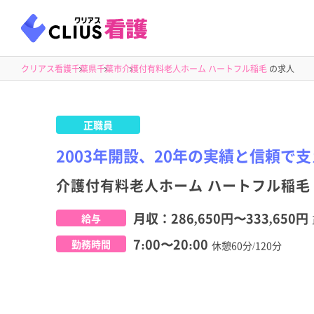
クリアス看護
千葉県
千葉市
介護付有料老人ホーム ハートフル稲毛
の求人
正職員
2003年開設、20年の実績と信頼で
介護付有料老人ホーム ハートフル稲毛
月収：
286,650円
〜
333,650円
給与
7:00〜20:00
勤務時間
休憩60分/120分