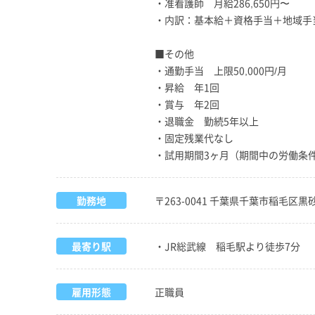
・准看護師 月給286,650円〜
・内訳：基本給＋資格手当＋地域手当
■その他
・通勤手当 上限50,000円/月
・昇給 年1回
・賞与 年2回
・退職金 勤続5年以上
・固定残業代なし
・試用期間3ヶ月（期間中の労働条
勤務地
〒263-0041 千葉県千葉市稲毛区黒砂台
最寄り駅
・JR総武線 稲毛駅より徒歩7分
雇用形態
正職員