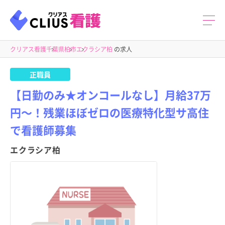
クリアス看護
千葉県
柏市
エクラシア柏
の求人
正職員
【日勤のみ★オンコールなし】月給37万
円～！残業ほぼゼロの医療特化型サ高住
で看護師募集
エクラシア柏