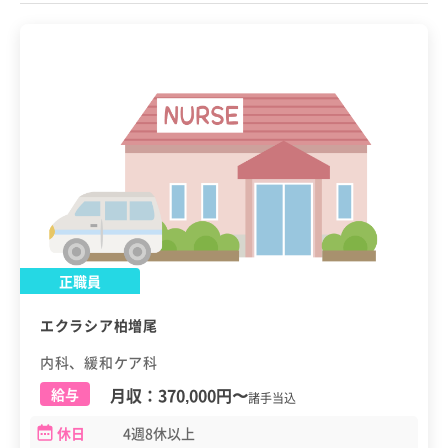
正職員
エクラシア柏増尾
内科、緩和ケア科
月収：
370,000円
〜
給与
諸手当込
休日
4週8休以上