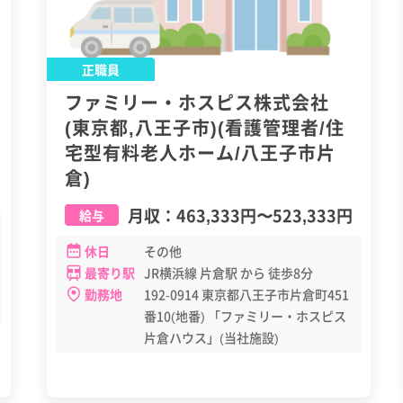
正職員
ファミリー・ホスピス株式会社
(東京都,八王子市)(看護管理者/住
宅型有料老人ホーム/八王子市片
倉)
月収：
463,333円
〜
523,333円
給与
休日
その他
最寄り駅
JR横浜線 片倉駅 から 徒歩8分
勤務地
192-0914 東京都八王子市片倉町451
番10(地番) 「ファミリー・ホスピス
片倉ハウス」(当社施設)