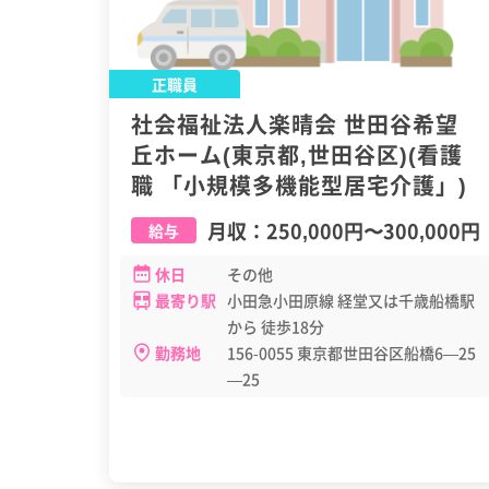
正職員
社会福祉法人楽晴会 世田谷希望
丘ホーム(東京都,世田谷区)(看護
職 「小規模多機能型居宅介護」)
月収：
250,000円
〜
300,000円
給与
休日
その他
最寄り駅
小田急小田原線 経堂又は千歳船橋駅
から 徒歩18分
勤務地
156-0055 東京都世田谷区船橋6—25
—25