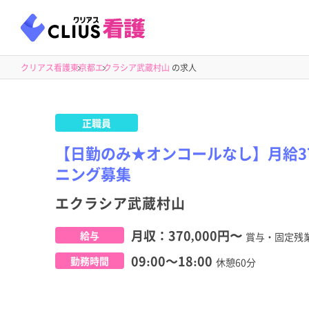
クリアス看護
東京都
エクラシア武蔵村山
の求人
正職員
【日勤のみ★オンコールなし】月給3
ニング募集
エクラシア武蔵村山
月収：
370,000円
〜
給与
賞与・固定残
09:00～18:00
勤務時間
休憩60分