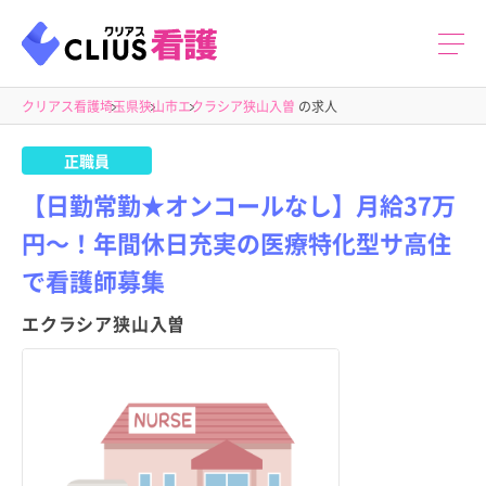
クリアス看護
埼玉県
狭山市
エクラシア狭山入曽
の求人
正職員
【日勤常勤★オンコールなし】月給37万
円～！年間休日充実の医療特化型サ高住
で看護師募集
エクラシア狭山入曽