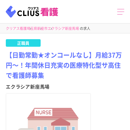
クリアス看護
埼玉県
新座市
エクラシア新座馬場
の求人
正職員
【日勤常勤★オンコールなし】月給37万
円～！年間休日充実の医療特化型サ高住
で看護師募集
エクラシア新座馬場