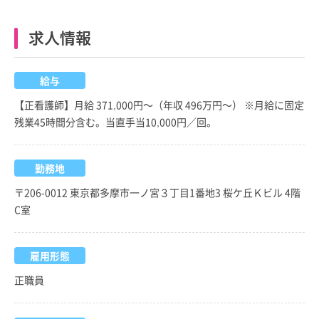
求人情報
給与
【正看護師】月給 371,000円～（年収 496万円～） ※月給に固定
残業45時間分含む。当直手当10,000円／回。
勤務地
〒206-0012 東京都多摩市一ノ宮３丁目1番地3 桜ケ丘Ｋビル 4階
C室
雇用形態
正職員