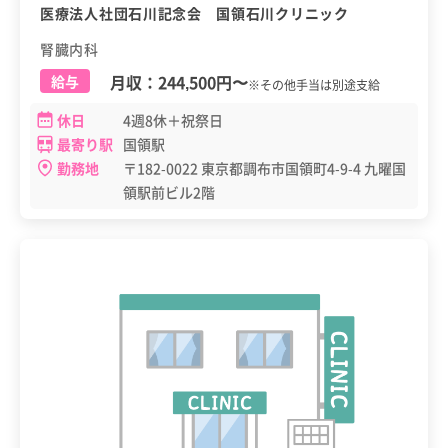
医療法人社団石川記念会 国領石川クリニック
腎臓内科
月収：
244,500円
〜
給与
※その他手当は別途支給
休日
4週8休＋祝祭日
最寄り駅
国領駅
勤務地
〒182-0022 東京都調布市国領町4-9-4 九曜国
領駅前ビル2階