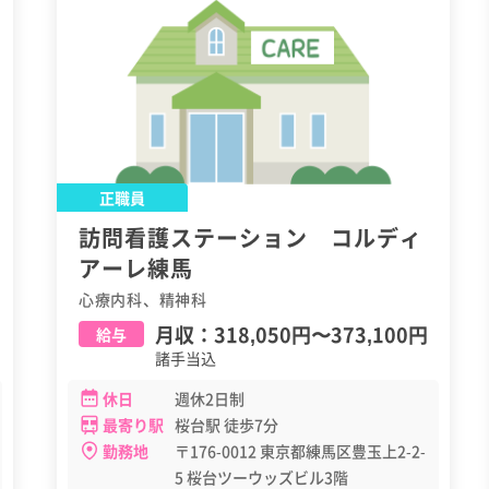
正職員
訪問看護ステーション コルディ
アーレ練馬
心療内科、精神科
月収：
318,050円
〜
373,100円
給与
諸手当込
休日
週休2日制
最寄り駅
桜台駅 徒歩7分
勤務地
〒176-0012 東京都練馬区豊玉上2-2-
5 桜台ツーウッズビル3階