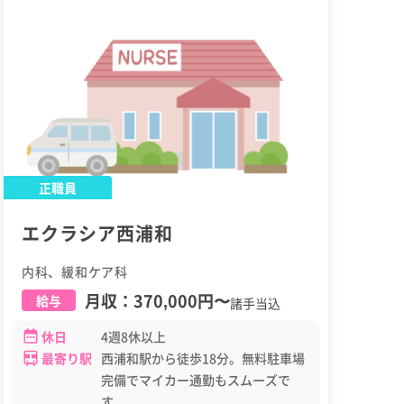
正職員
エクラシア西浦和
内科、緩和ケア科
月収：
370,000円
〜
給与
諸手当込
休日
4週8休以上
最寄り駅
西浦和駅から徒歩18分。無料駐車場
完備でマイカー通勤もスムーズで
す。