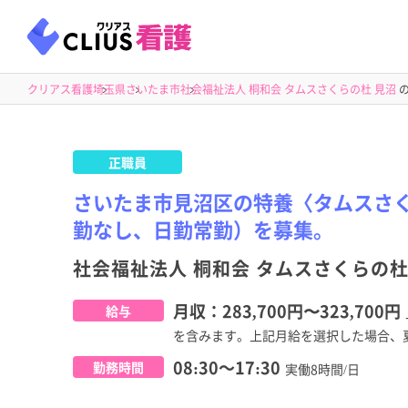
クリアス看護
埼玉県
さいたま市
社会福祉法人 桐和会 タムスさくらの杜 見沼
の
正職員
さいたま市見沼区の特養〈タムスさ
勤なし、日勤常勤）を募集。
社会福祉法人 桐和会 タムスさくらの杜
月収：
283,700円
〜
323,700円
給与
を含みます。上記月給を選択した場合、夏
08:30～17:30
勤務時間
実働8時間/日