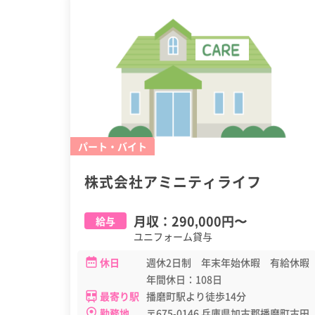
パート・バイト
株式会社アミニティライフ
月収：
290,000円
〜
給与
ユニフォーム貸与
休日
週休2日制 年末年始休暇 有給休暇
年間休日：108日
最寄り駅
播磨町駅より徒歩14分
勤務地
〒675-0146 兵庫県加古郡播磨町古田