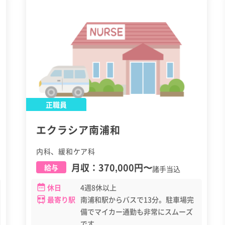
正職員
エクラシア南浦和
内科、緩和ケア科
月収：
370,000円
〜
給与
諸手当込
休日
4週8休以上
最寄り駅
南浦和駅からバスで13分。駐車場完
備でマイカー通勤も非常にスムーズ
です。