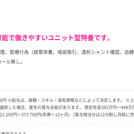
可能で働きやすいユニット型特養です。
理、医療行為（経管栄養、喀痰吸引、透析シャント確認、血糖
コール無し。
323,700円 ※給与は、経験・スキル・保有資格などによって決定します。
選択した場合、夏冬の賞与支給があります。 想定年収385万円～448万円
321,200円～373,700円(年俸÷12ヶ月) （賞与相当分は12分割
沼区東宮下８８３