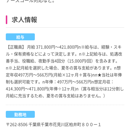
求人情報
給与
【正職員】 月給 371,800円～421,800円n※給与は、経験・スキ
ル・保有資格などによって決定します。n※上記給与は、処遇改
善手当、役職給、夜勤手当4回分（15,000円/回）を含みます。
n※上記月給を選択した場合、夏冬の賞与支給があります。n想
定年収497万円～566万円(月給×12ヶ月＋賞与)nn★当社は年俸
制も選択可能です。n年俸：497万円～566万円n想定月収：
414,300円～471,800円(年俸÷12ヶ月)n（賞与相当分は12分割し
月給に充当するため、夏冬の賞与支給はありません。）
勤務地
〒262-8506 千葉県千葉市花見川区柏井町８００ー１