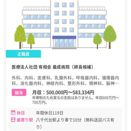
正職員
医療法人社団 有相会 最成病院（師長候補）
外科、内科、皮膚科、乳腺外科、呼吸器内科、循環器内
科、消化器内科、神経内科、整形外科、精神科、脳神経
外科、泌尿器科、婦人科、麻酔科
月収：
500,000円
〜
583,334円
給与
年俸制のため賞与の支給はありません。年収600万円～
700万円。
休日
年間休日119日
最寄り駅
八千代台駅より車で10分（無料送迎バス有
り）