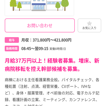
お問い合わせ
お気に入り
月収：
371,800円
〜
421,800円
給与
08:45～翌09:15
勤務時間
実働8時間/日
月給37万円以上！経験者募集。増床、新
病院移転を控え幹部候補を募集。
病棟における主任看護業務全般。バイタルチェック、各
種処置（注射、点滴、経管栄養、CVポート、IVHな
ど）、身体・服薬管理、オペ前後の対応、電子カルテ記
録、看護計画の立案、ミーティング、カンファレンス、
ナースコール対応など。