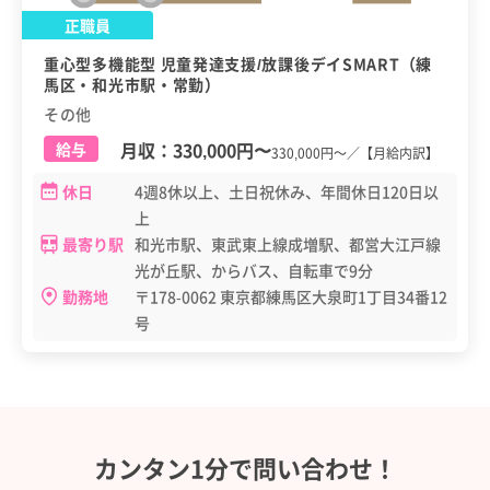
正職員
重心型多機能型 児童発達支援/放課後デイSMART（練
馬区・和光市駅・常勤）
その他
月収：
330,000円
〜
給与
330,000円～／【月給内訳】
休日
4週8休以上、土日祝休み、年間休日120日以
上
最寄り駅
和光市駅、東武東上線成増駅、都営大江戸線
光が丘駅、からバス、自転車で9分
勤務地
〒178-0062 東京都練馬区大泉町1丁目34番12
号
カンタン1分で問い合わせ！