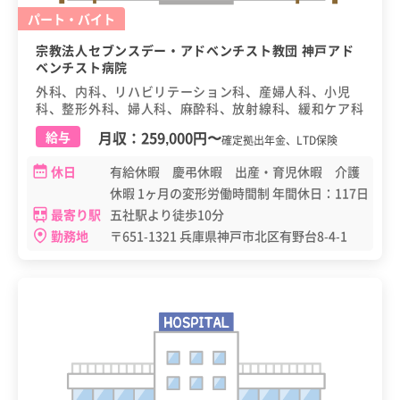
パート・バイト
宗教法人セブンスデー・アドベンチスト教団 神戸アド
ベンチスト病院
外科、内科、リハビリテーション科、産婦人科、小児
科、整形外科、婦人科、麻酔科、放射線科、緩和ケア科
月収：
259,000円
〜
給与
確定拠出年金、LTD保険
休日
有給休暇 慶弔休暇 出産・育児休暇 介護
休暇 1ヶ月の変形労働時間制 年間休日：117日
最寄り駅
五社駅より徒歩10分
勤務地
〒651-1321 兵庫県神戸市北区有野台8-4-1