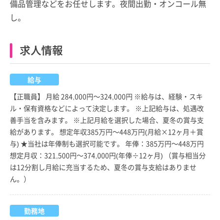
備品管理などをお任せします。夜間出勤・オンコール無
し。
求人情報
給与
【正職員】 月給 284,000円～324,000円 ※給与は、経験・スキ
ル・保有資格などによって決定します。 ※上記給与は、処遇改
善手当を含みます。 ※上記月給を選択した場合、夏冬の賞与支
給があります。 想定年収385万円～448万円(月給×12ヶ月＋賞
与) ★当社は年俸制も選択可能です。 年俸：385万円～448万円
想定月収：321,500円～374,000円(年俸÷12ヶ月) （賞与相当分
は12分割し月給に充当するため、夏冬の賞与支給はありませ
ん。）
勤務地