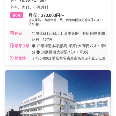
外科、内科、小児外科
月収：
270,000円
〜
給与
加入保険、有給休暇日数、休憩時間は労働条件により
法令通り…
休日
年間休日120日以上 夏季休暇 有給休暇 年間
休日：127日
最寄り駅
● JR東海道本線(熱海-米原) 大府駅 バス・車9
分 ● JR武豊線 大府駅 バス・車9分
勤務地
〒465-0002 愛知県名古屋市名東区引山2-110