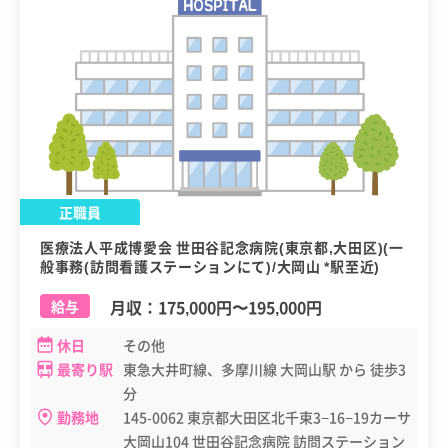
正職員
医療法人平成博愛会 世田谷記念病院(東京都,大田区)(一
般事務(訪問看護ステーションにて)/大岡山 *駅至近)
月収：
175,000円
〜
195,000円
給与
休日
その他
最寄り駅
東急大井町線、多摩川線 大岡山駅 から 徒歩3
分
勤務地
145-0062 東京都大田区北千束3−16−19カーサ
大岡山104 世田谷記念病院 訪問ステーション