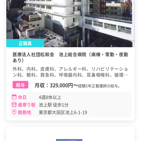
正職員
医療法人社団松和会 池上総合病院（病棟・常勤・夜勤
あり）
外科、内科、皮膚科、アレルギー科、リハビリテーショ
ン科、眼科、救急科、呼吸器内科、耳鼻咽喉科、循環器
内科、小児科、消化器内科、心臓血管外科、神経内科、
月収：
329,000円
〜
給与
経験5年正看護師の給与。
腎臓内科、整形外科、糖尿病・内分泌内科、脳神経外
科、泌尿器科、婦人科、麻酔科、放射線科、呼吸器外
休日
4週8休以上
科、歯科・口腔外科
最寄り駅
池上駅 徒歩1分
勤務地
東京都大田区池上6-1-19