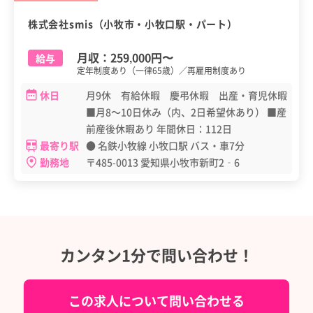
株式会社smis（小牧市・小牧口駅・パート）
月収：
259,000円
〜
給与
定年制度あり（一律65歳）／再雇用制度あり
休日
月9休 有給休暇 慶弔休暇 出産・育児休暇
■月8～10日休み（内、2日希望休あり） ■産
前産後休暇あり 年間休日：112日
最寄り駅
● 名鉄小牧線 小牧口駅 バス・車7分
勤務地
〒485-0013 愛知県小牧市新町2‐6
カンタン1分で問い合わせ！
この求人について問い合わせる