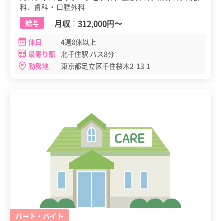
科、歯科・口腔外科
月収：
312,000円
〜
給与
休日
4週8休以上
最寄り駅
北千住駅 バス8分
勤務地
東京都足立区千住桜木2-13-1
パート・バイト