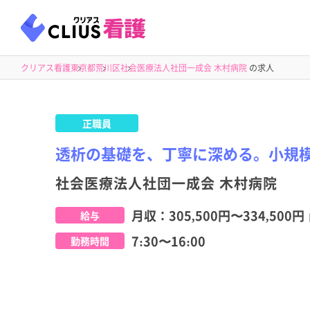
クリアス看護
東京都
荒川区
社会医療法人社団一成会 木村病院
の求人
正職員
透析の基礎を、丁寧に深める。小規
社会医療法人社団一成会 木村病院
月収：
305,500円
〜
334,500円
給与
7:30〜16:00
勤務時間