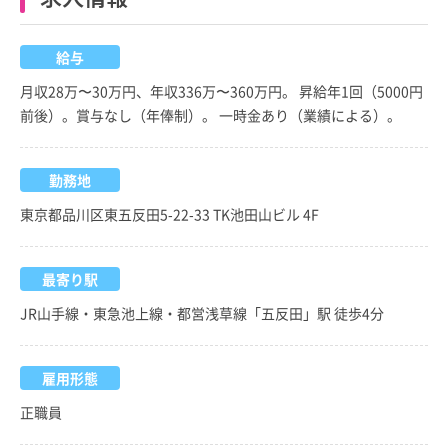
給与
月収28万〜30万円、年収336万〜360万円。 昇給年1回（5000円
前後）。賞与なし（年俸制）。 一時金あり（業績による）。
勤務地
東京都品川区東五反田5-22-33 TK池田山ビル 4F
最寄り駅
JR山手線・東急池上線・都営浅草線「五反田」駅 徒歩4分
雇用形態
正職員