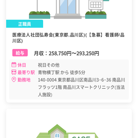
正職員
医療法人社団弘寿会(東京都,品川区)(【急募】看護師/品
川区)
月収：
258,750円
〜
293,250円
給与
休日
祝日その他
最寄り駅
青物横丁駅 から 徒歩5分
勤務地
140-0004 東京都品川区南品川3−6−36 南品川
フラッツ1階 南品川スマートクリニック(当法
人施設)