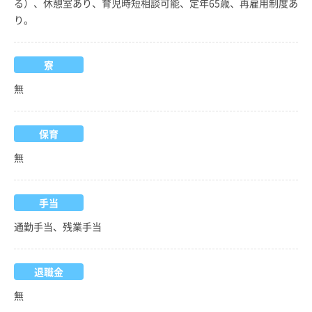
る）、休憩室あり、育児時短相談可能、定年65歳、再雇用制度あ
り。
寮
無
保育
無
手当
通勤手当、残業手当
退職金
無