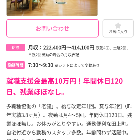
お問い合わせ
お気に入り
月収：
222,400円
〜
414,100円
給与
夜勤4回、土曜2回、
日祝2回出勤の場合の月収表記
7:30～9:30
勤務時間
※シフトによって変動あり
就職支援金最高10万円！年間休日120
日、残業ほぼなし。
多職種協働の「老健」。給与改定年1回。賞与年2回（昨
年実績3.8ヶ月）。夜勤は月4～5回。年間休日120日。残
業ほぼ無し。お休みがとりやすい。通勤便利な田上町。
自宅付近から勤務のスタッフ多数。年齢問わず活躍中。