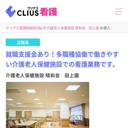
クリアス看護
新潟県
田上町
介護老人保健施設 晴和会 田上園
の求人
正職員
就職支援金あり！多職種協働で働きやす
い介護老人保健施設での看護業務です。
介護老人保健施設 晴和会 田上園