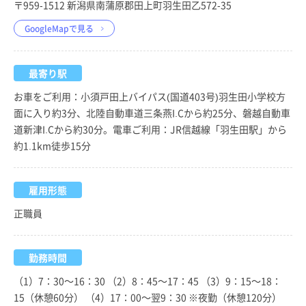
〒959-1512 新潟県南蒲原郡田上町羽生田乙572-35
GoogleMapで見る
最寄り駅
お車をご利用：小須戸田上バイパス(国道403号)羽生田小学校方
面に入り約3分、北陸自動車道三条燕I.Cから約25分、磐越自動車
道新津I.Cから約30分。電車ご利用：JR信越線「羽生田駅」から
約1.1km徒歩15分
雇用形態
正職員
勤務時間
（1）7：30～16：30 （2）8：45～17：45 （3）9：15～18：
15（休憩60分） （4）17：00～翌9：30 ※夜勤（休憩120分）