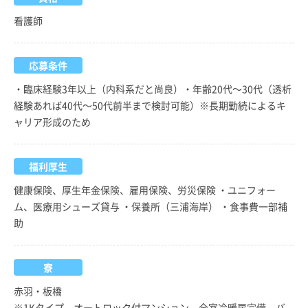
看護師
応募条件
・臨床経験3年以上（内科系だと尚良）・年齢20代～30代（透析
経験あれば40代～50代前半まで検討可能）※長期勤続によるキ
ャリア形成のため
福利厚生
健康保険、厚生年金保険、雇用保険、労災保険 ・ユニフォー
ム、医療用シューズ貸与 ・保養所（三浦海岸） ・食事費一部補
助
寮
赤羽・板橋
※1Kタイプ、オートロック付マンション、全室冷暖房完備、バ