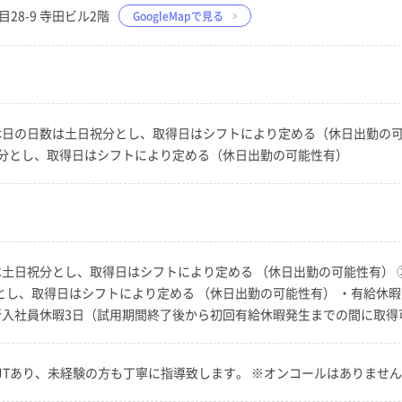
目28-9 寺田ビル2階
GoogleMapで見る
〜18:00 休日の日数は土日祝分とし、取得日はシフトにより定める（休日出勤の可能
は土日祝分とし、取得日はシフトにより定める（休日出勤の可能性有）
日数は土日祝分とし、取得日はシフトにより定める （休日出勤の可能性有） ②B
日祝分とし、取得日はシフトにより定める （休日出勤の可能性有） ・有給
新入社員休暇3日（試用期間終了後から初回有給休暇発生までの間に取得
JTあり、未経験の方も丁寧に指導致します。 ※オンコールはありませ