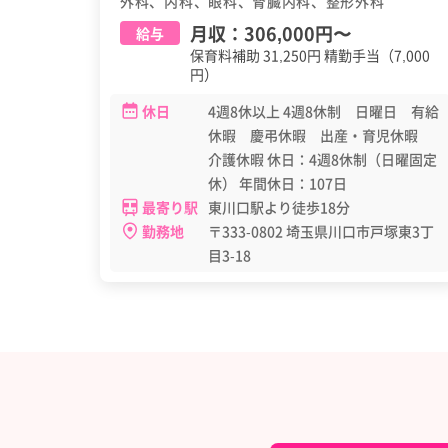
外科、内科、眼科、腎臓内科、整形外科
月収：
306,000円
〜
給与
保育料補助 31,250円 精勤手当（7,000
円）
休日
4週8休以上 4週8休制 日曜日 有給
休暇 慶弔休暇 出産・育児休暇
介護休暇 休日：4週8休制（日曜固定
休） 年間休日：107日
最寄り駅
東川口駅より徒歩18分
勤務地
〒333-0802 埼玉県川口市戸塚東3丁
目3-18