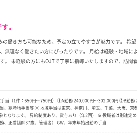
です。
みの働き方も可能なため、予定の立てやすさが魅力です。 希
無理なく働きたい方にぴったりです。 月給は経験・地域により
す。 未経験の方にもOJTで丁寧に指導いたしますので、訪問
件：650円～750円） ①A勤務 240,000円～302,000円 ②B勤務 222,0
当、寒冷地手当等 ※ 地域手当は東京、神奈川、埼玉、千葉、大阪、京都
となります。 昇給制度あり、賞与あり（年2回） ※ 役職者は別途定めが
勤務、正看護師37歳、管理者） GW、年末年始出勤の手当