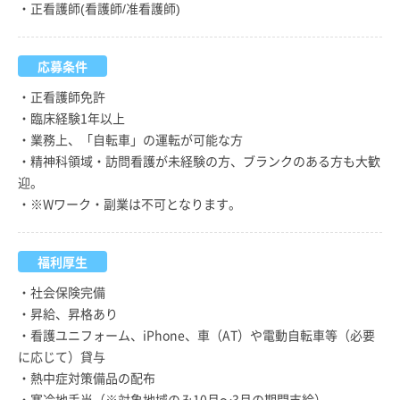
・正看護師(看護師/准看護師)
応募条件
・正看護師免許
・臨床経験1年以上
・業務上、「自転車」の運転が可能な方
・精神科領域・訪問看護が未経験の方、ブランクのある方も大歓
迎。
・※Wワーク・副業は不可となります。
福利厚生
・社会保険完備
・昇給、昇格あり
・看護ユニフォーム、iPhone、車（AT）や電動自転車等（必要
に応じて）貸与
・熱中症対策備品の配布
・寒冷地手当（※対象地域のみ10月～3月の期間支給）