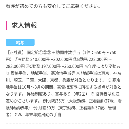
看護が初めての方も安心してご応募ください。
求人情報
給与
【正社員】 固定給①②③ ＋訪問件数手当（1件：650円～750
円） ①A勤務 240,000円～302,000円 ②B勤務 222,000円～
283,000円 ③C勤務 197,000円～260,000円 ※年度により変動あ
り 資格手当、地域手当、寒冷地手当等 ※ 地域手当は東京、神奈
川、埼玉、千葉、大阪、京都、兵庫が対象となります。 ※ 寒冷
地手当は10月～3月の期間、豪雪指定市に所在する拠点が対象と
なります。 昇給制度あり、賞与あり（年2回） ※ 役職者は別途
定めがございます。 例:月給35万（大阪勤務、正看護師27歳、看
護師経験5年） 例:月給50万（東京勤務、正看護師37歳、管理
者） GW、年末年始出勤の手当