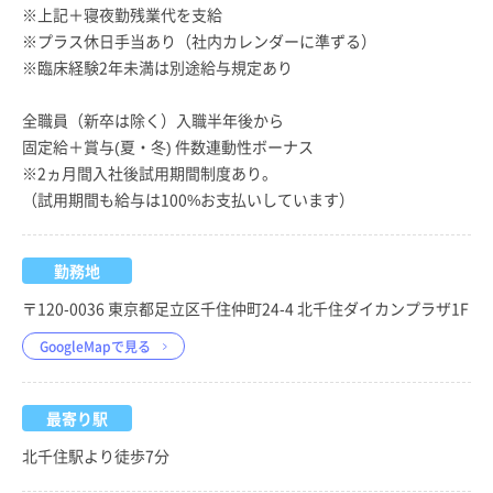
※上記＋寝夜勤残業代を支給
※プラス休日手当あり（社内カレンダーに準ずる）
※臨床経験2年未満は別途給与規定あり
全職員（新卒は除く）入職半年後から
固定給＋賞与(夏・冬) 件数連動性ボーナス
※2ヵ月間入社後試用期間制度あり。
（試用期間も給与は100%お支払いしています）
勤務地
〒120-0036 東京都足立区千住仲町24-4 北千住ダイカンプラザ1F
GoogleMapで見る
最寄り駅
北千住駅より徒歩7分