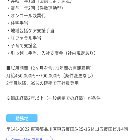
・昇給 年1回（面談により決定）
・賞与 年2回（件数連動型）
・オンコール残業代
・住宅手当
・地域包括ケア支援手当
・リファラル手当
・子育て支援金
・引っ越し手当、入社支度金（社内規定あり）
■試用期間（2ヶ月を含む1年間の有期雇用）
月給450,000円〜700,000円（条件変更なし）
2年目以降、99%の確率で正社員登用
※臨床経験2年以上（一般病棟での経験）が条件
勤務地
〒141-0022 東京都品川区東五反田5-25-16 MLJ五反田ビル4階
GoogleMapで見る