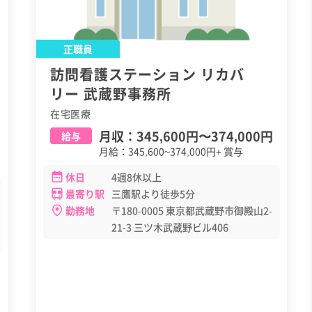
正職員
訪問看護ステーション リカバ
リー 武蔵野事務所
在宅医療
月収：
345,600円
〜
374,000円
給与
月給：345,600~374,000円+ 賞与
休日
4週8休以上
最寄り駅
三鷹駅より徒歩5分
勤務地
〒180-0005 東京都武蔵野市御殿山2-
21-3 三ツ木武蔵野ビル406