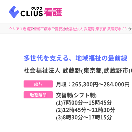
クリアス看護
東京都
三鷹市
三鷹駅
社会福祉法人 武蔵野(東京都,武蔵野市)03
の
多世代を支える、地域福祉の最前線
社会福祉法人 武蔵野(東京都,武蔵野市)
月収：
265,300円
〜
284,000円
給与
交替制(シフト制)
勤務時間
(1)7時00分〜15時45分
(2)12時45分〜21時30分
(3)8時30分〜17時15分