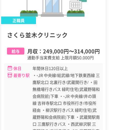
正職員
さくら並木クリニック
月収：
249,000円
〜
314,000円
給与
通勤手当実費支給 上限月額50,000円
休日
年間休日120日以上
最寄り駅
・◦JR 中央線/総武線/地下鉄東西線 三
鷹駅北口 北裏行き/武蔵関行き/ ・田
無橋場行きバス 緑町住宅(武蔵野陽和
会病院前)下車 ・◦JR 中央線/井の頭
線 吉祥寺駅北口 市役所行き/市役所
経由 ・柳沢駅行きバス 緑町住宅(武
蔵野陽和会病院前)下車 ・武蔵関駅南
口 三鷹駅行きバス ・西武柳沢駅 三