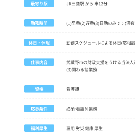
最寄り駅
JR三鷹駅 から 車12分
勤務時間
(1)早番(2)遅番(3)日勤のみで
休日・休暇
勤務スケジュールによる休日(応相談
仕事内容
武蔵野市の財政支援をうける当法人運
(3)関わる諸業務
資格
看護師
応募条件
必須:看護師業務
福利厚生
雇用 労災 健康 厚生