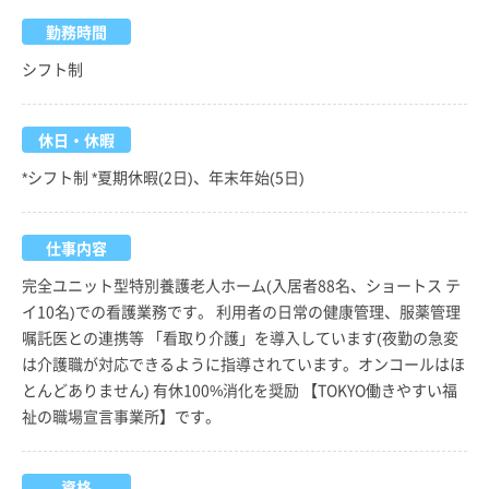
勤務時間
シフト制
休日・休暇
*シフト制 *夏期休暇(2日)、年末年始(5日)
仕事内容
完全ユニット型特別養護老人ホーム(入居者88名、ショートス テ
イ10名)での看護業務です。 利用者の日常の健康管理、服薬管理
嘱託医との連携等 「看取り介護」を導入しています(夜勤の急変
は介護職が対応できるように指導されています。オンコールはほ
とんどありません) 有休100%消化を奨励 【TOKYO働きやすい福
祉の職場宣言事業所】です。
資格