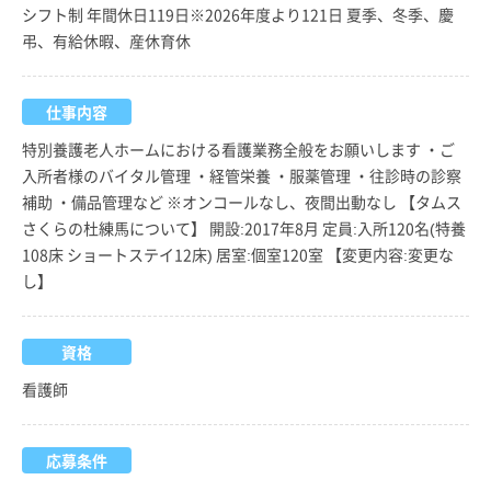
シフト制 年間休日119日※2026年度より121日 夏季、冬季、慶
弔、有給休暇、産休育休
仕事内容
特別養護老人ホームにおける看護業務全般をお願いします ・ご
入所者様のバイタル管理 ・経管栄養 ・服薬管理 ・往診時の診察
補助 ・備品管理など ※オンコールなし、夜間出動なし 【タムス
さくらの杜練馬について】 開設:2017年8月 定員:入所120名(特養
108床 ショートステイ12床) 居室:個室120室 【変更内容:変更な
し】
資格
看護師
応募条件