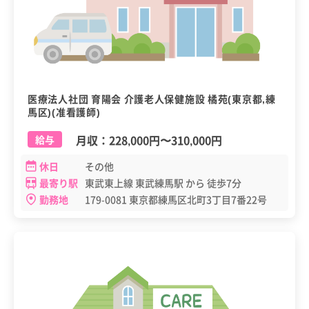
医療法人社団 育陽会 介護老人保健施設 橘苑(東京都,練
馬区)(准看護師)
月収：
228,000円
〜
310,000円
給与
休日
その他
最寄り駅
東武東上線 東武練馬駅 から 徒歩7分
勤務地
179-0081 東京都練馬区北町3丁目7番22号