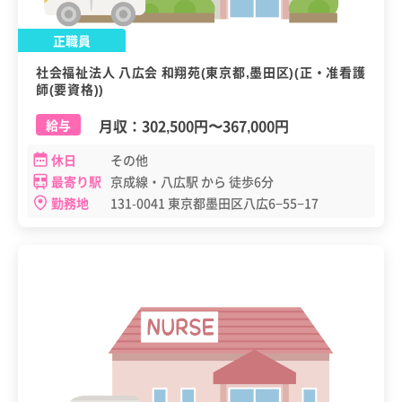
正職員
社会福祉法人 八広会 和翔苑(東京都,墨田区)(正・准看護
師(要資格))
月収：
302,500円
〜
367,000円
給与
休日
その他
最寄り駅
京成線・八広駅 から 徒歩6分
勤務地
131-0041 東京都墨田区八広6−55−17