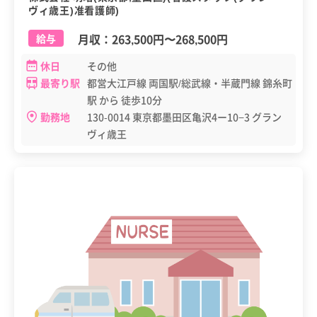
ヴィ歳王)准看護師)
月収：
263,500円
〜
268,500円
給与
休日
その他
最寄り駅
都営大江戸線 両国駅/総武線・半蔵門線 錦糸町
駅 から 徒歩10分
勤務地
130-0014 東京都墨田区亀沢4ー10−3 グラン
ヴィ歳王